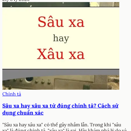
Chính tả
Sâu xa hay xâu xa từ đúng chính tả? Cách sử
dụng chuẩn xác
"Sâu xa hay xâu xa" có thể gây nhầm lẫn. Trong khi "sâu
xa" là đúng chính tả, "xâu xa" là sai. Hãy khám phá lý do và