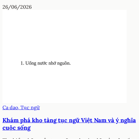
26/06/2026
Ca dao, Tục ngữ
Khám phá kho tàng tục ngữ Việt Nam và ý nghĩa
cuộc sống