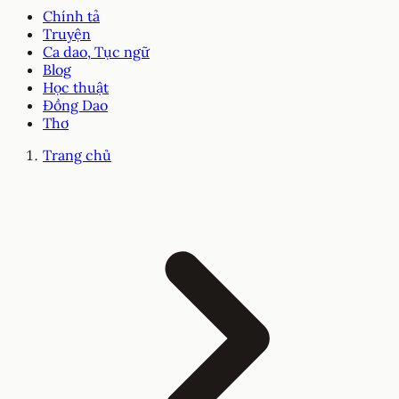
Chính tả
Truyện
Ca dao, Tục ngữ
Blog
Học thuật
Đồng Dao
Thơ
Trang chủ