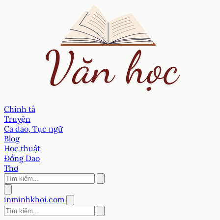
Chính tả
Truyện
Ca dao, Tục ngữ
Blog
Học thuật
Đồng Dao
Thơ
inminhkhoi.com