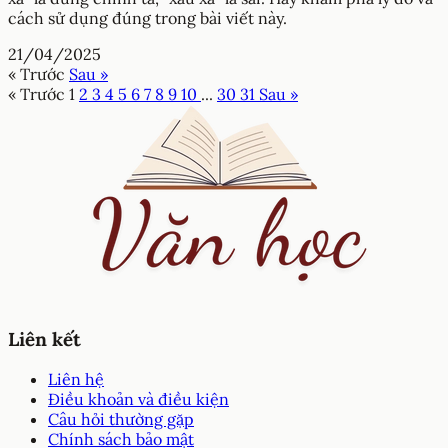
cách sử dụng đúng trong bài viết này.
21/04/2025
« Trước
Sau »
« Trước
1
2
3
4
5
6
7
8
9
10
...
30
31
Sau »
Liên kết
Liên hệ
Điều khoản và điều kiện
Câu hỏi thường gặp
Chính sách bảo mật