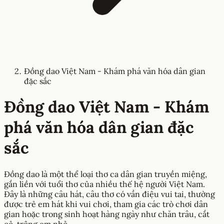
Đồng dao Việt Nam - Khám phá văn hóa dân gian
đặc sắc
Đồng dao Việt Nam - Khám
phá văn hóa dân gian đặc
sắc
Đồng dao là một thể loại thơ ca dân gian truyền miệng,
gắn liền với tuổi thơ của nhiều thế hệ người Việt Nam.
Đây là những câu hát, câu thơ có vần điệu vui tai, thường
được trẻ em hát khi vui chơi, tham gia các trò chơi dân
gian hoặc trong sinh hoạt hàng ngày như chăn trâu, cắt
cỏ, trông em nhỏ.