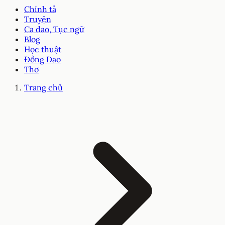
Chính tả
Truyện
Ca dao, Tục ngữ
Blog
Học thuật
Đồng Dao
Thơ
Trang chủ