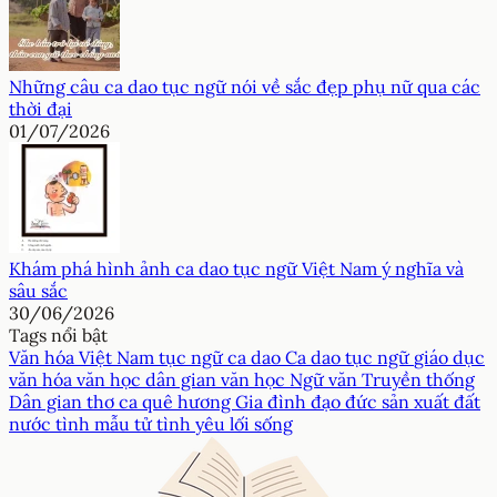
Những câu ca dao tục ngữ nói về sắc đẹp phụ nữ qua các
thời đại
01/07/2026
Khám phá hình ảnh ca dao tục ngữ Việt Nam ý nghĩa và
sâu sắc
30/06/2026
Tags nổi bật
Văn hóa Việt Nam
tục ngữ
ca dao
Ca dao tục ngữ
giáo dục
văn hóa
văn học dân gian
văn học
Ngữ văn
Truyền thống
Dân gian
thơ ca
quê hương
Gia đình
đạo đức
sản xuất
đất
nước
tình mẫu tử
tình yêu
lối sống