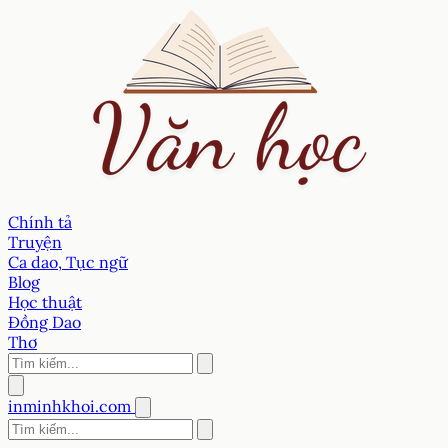
Chính tả
Truyện
Ca dao, Tục ngữ
Blog
Học thuật
Đồng Dao
Thơ
inminhkhoi.com