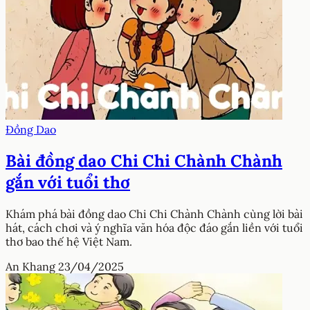
Đồng Dao
Bài đồng dao Chi Chi Chành Chành
gắn với tuổi thơ
Khám phá bài đồng dao Chi Chi Chành Chành cùng lời bài
hát, cách chơi và ý nghĩa văn hóa độc đáo gắn liền với tuổi
thơ bao thế hệ Việt Nam.
An Khang
23/04/2025