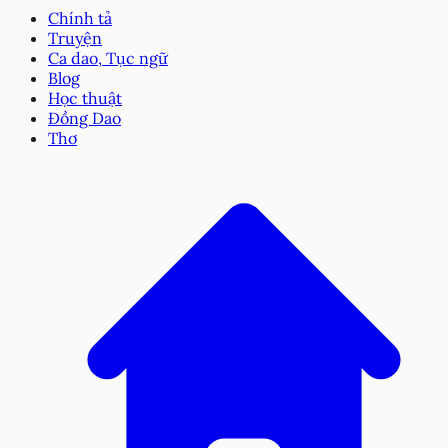
Chính tả
Truyện
Ca dao, Tục ngữ
Blog
Học thuật
Đồng Dao
Thơ