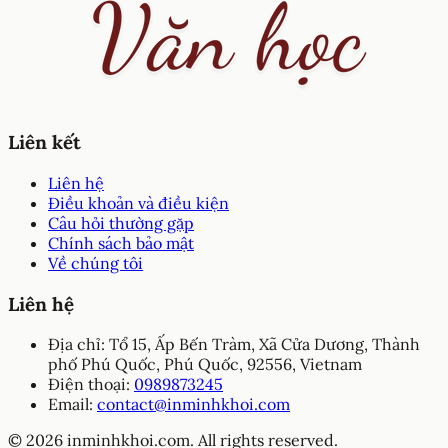
Liên kết
Liên hệ
Điều khoản và điều kiện
Câu hỏi thường gặp
Chính sách bảo mật
Về chúng tôi
Liên hệ
Địa chỉ:
Tổ 15, Ấp Bến Tràm, Xã Cửa Dương, Thành
phố Phú Quốc, Phú Quốc, 92556, Vietnam
Điện thoại:
0989873245
Email:
contact@inminhkhoi.com
© 2026 inminhkhoi.com. All rights reserved.