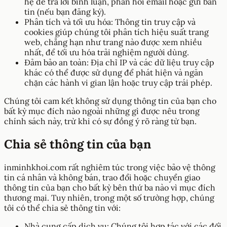
hệ để trả lời bình luận, phản hồi email hoặc gửi bản
tin (nếu bạn đăng ký).
Phân tích và tối ưu hóa: Thông tin truy cập và
cookies giúp chúng tôi phân tích hiệu suất trang
web, chẳng hạn như trang nào được xem nhiều
nhất, để tối ưu hóa trải nghiệm người dùng.
Đảm bảo an toàn: Địa chỉ IP và các dữ liệu truy cập
khác có thể được sử dụng để phát hiện và ngăn
chặn các hành vi gian lận hoặc truy cập trái phép.
Chúng tôi cam kết không sử dụng thông tin của bạn cho
bất kỳ mục đích nào ngoài những gì được nêu trong
chính sách này, trừ khi có sự đồng ý rõ ràng từ bạn.
Chia sẻ thông tin của bạn
inminhkhoi.com rất nghiêm túc trong việc bảo vệ thông
tin cá nhân và không bán, trao đổi hoặc chuyển giao
thông tin của bạn cho bất kỳ bên thứ ba nào vì mục đích
thương mại. Tuy nhiên, trong một số trường hợp, chúng
tôi có thể chia sẻ thông tin với:
Nhà cung cấp dịch vụ: Chúng tôi hợp tác với các đối