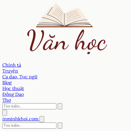
Chính tả
Truyện
Ca dao, Tục ngữ
Blog
Học thuật
Đồng Dao
Thơ
inminhkhoi.com