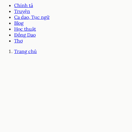
Chính tả
Truyện
Ca dao, Tục ngữ
Blog
Học thuật
Đồng Dao
Thơ
Trang chủ