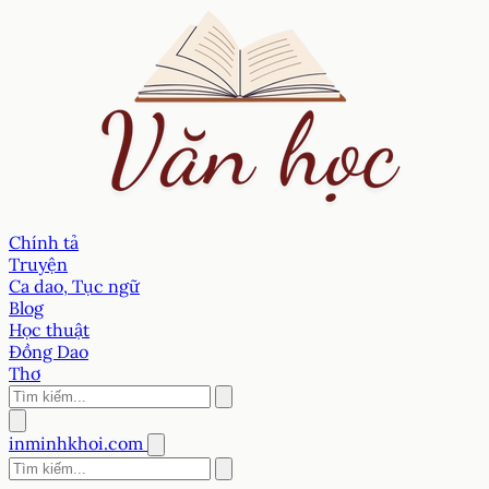
Chính tả
Truyện
Ca dao, Tục ngữ
Blog
Học thuật
Đồng Dao
Thơ
inminhkhoi.com