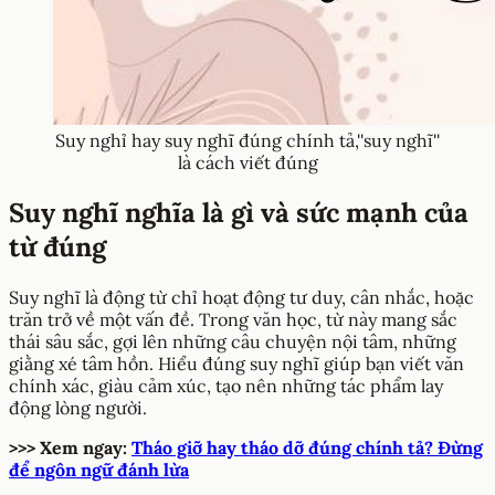
Suy nghỉ hay suy nghĩ đúng chính tả,''suy nghĩ''
là cách viết đúng
Suy nghĩ nghĩa là gì và sức mạnh của
từ đúng
Suy nghĩ là động từ chỉ hoạt động tư duy, cân nhắc, hoặc
trăn trở về một vấn đề. Trong văn học, từ này mang sắc
thái sâu sắc, gợi lên những câu chuyện nội tâm, những
giằng xé tâm hồn. Hiểu đúng suy nghĩ giúp bạn viết văn
chính xác, giàu cảm xúc, tạo nên những tác phẩm lay
động lòng người.
>>> Xem ngay:
Tháo giỡ hay tháo dỡ đúng chính tả? Đừng
để ngôn ngữ đánh lừa