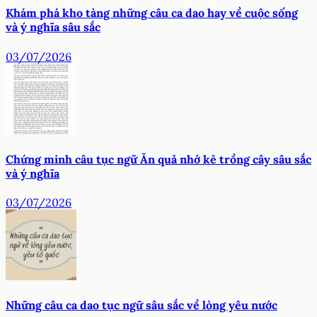
Khám phá kho tàng những câu ca dao hay về cuộc sống
và ý nghĩa sâu sắc
03/07/2026
Chứng minh câu tục ngữ Ăn quả nhớ kẻ trồng cây sâu sắc
và ý nghĩa
03/07/2026
Những câu ca dao tục ngữ sâu sắc về lòng yêu nước