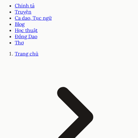
Chính tả
Truyện
Ca dao, Tục ngữ
Blog
Học thuật
Đồng Dao
Thơ
Trang chủ