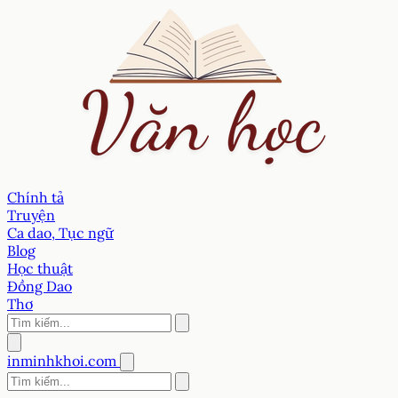
Chính tả
Truyện
Ca dao, Tục ngữ
Blog
Học thuật
Đồng Dao
Thơ
inminhkhoi.com