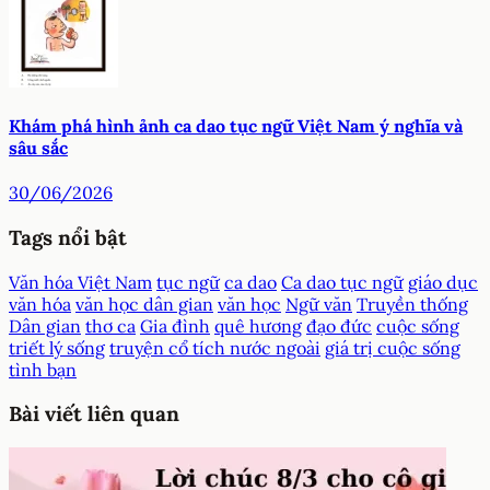
Khám phá hình ảnh ca dao tục ngữ Việt Nam ý nghĩa và
sâu sắc
30/06/2026
Tags nổi bật
Văn hóa Việt Nam
tục ngữ
ca dao
Ca dao tục ngữ
giáo dục
văn hóa
văn học dân gian
văn học
Ngữ văn
Truyền thống
Dân gian
thơ ca
Gia đình
quê hương
đạo đức
cuộc sống
triết lý sống
truyện cổ tích nước ngoài
giá trị cuộc sống
tình bạn
Bài viết liên quan