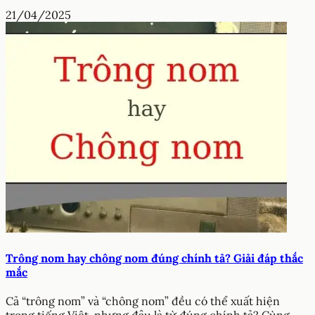
21/04/2025
Trông nom hay chông nom đúng chính tả? Giải đáp thắc
mắc
Cả “trông nom” và “chông nom” đều có thể xuất hiện
trong tiếng Việt, nhưng đâu là từ đúng chính tả? Cùng