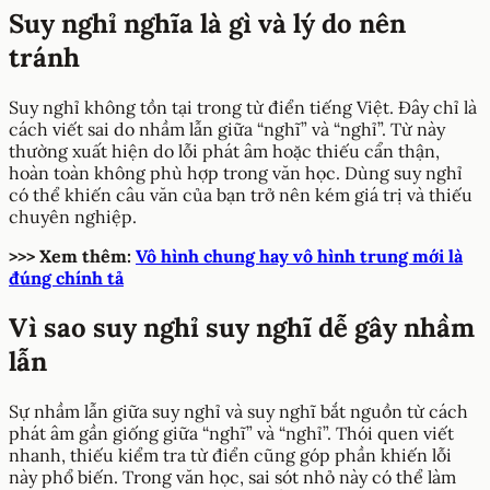
Suy nghỉ nghĩa là gì và lý do nên
tránh
Suy nghỉ không tồn tại trong từ điển tiếng Việt. Đây chỉ là
cách viết sai do nhầm lẫn giữa “nghĩ” và “nghỉ”. Từ này
thường xuất hiện do lỗi phát âm hoặc thiếu cẩn thận,
hoàn toàn không phù hợp trong văn học. Dùng suy nghỉ
có thể khiến câu văn của bạn trở nên kém giá trị và thiếu
chuyên nghiệp.
>>> Xem thêm:
Vô hình chung hay vô hình trung mới là
đúng chính tả
Vì sao suy nghỉ suy nghĩ dễ gây nhầm
lẫn
Sự nhầm lẫn giữa suy nghỉ và suy nghĩ bắt nguồn từ cách
phát âm gần giống giữa “nghĩ” và “nghỉ”. Thói quen viết
nhanh, thiếu kiểm tra từ điển cũng góp phần khiến lỗi
này phổ biến. Trong văn học, sai sót nhỏ này có thể làm