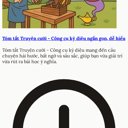
Tóm tắt Truyện cười - Công cụ kỳ diệu ngắn gọn, dễ hiểu
Tóm tắt Truyện cười - Công cụ kỳ diệu mang đến câu
chuyện hài hước, bất ngờ và sâu sắc, giúp bạn vừa giải trí
vừa rút ra bài học ý nghĩa.