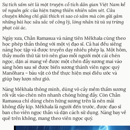
Sự tích sấm sét là một truyện cổ tích dân gian Việt Nam kể
về nguồn gốc của hiện tượng thiên nhiên sấm sét. Câu
chuyện không chỉ giải thích vì sao có sấm mà còn gửi gắm
những bài học sâu sắc về công lý, lòng nhân từ và sự trừng
phạt cái ác.
Ngày xưa, Chằn Ramasua và nàng tiên Mêkhala cùng theo
học phép thần thông với một vị đạo sĩ. Cả hai đều siêng
năng học tập và được truyền dạy nhiều phép lạ. Một hôm,
thầy muốn thử tài trò nên giao mỗi người một cái chén
ngọc, dặn ai mang về được một chén đầy sương mai vào
sáng hôm sau sẽ được biến sương thành viên ngọc quý
Manôhara – báu vật có thể thực hiện mọi điều ước và
giúp bay lượn như gió.
Nàng Mêkhala thông minh, dùng vỏ cây mềm thấm sương
rồi vắt vào chén nên nhanh chóng hứng đầy. Còn Chằn
Ramasua chỉ dùng chén hứng sương trên lá nên mãi
không đầy kịp. Mêkhala là người đến trước, được đạo sĩ
ban cho viên ngọc thần và dặn cách sử dụng. Nàng bay về
quê trên không, mang theo viên ngọc quý.