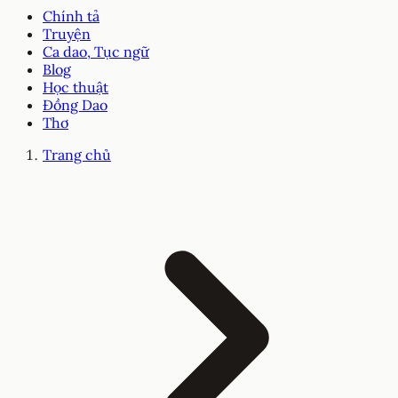
Chính tả
Truyện
Ca dao, Tục ngữ
Blog
Học thuật
Đồng Dao
Thơ
Trang chủ