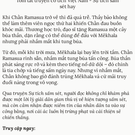
Tóm tắt truyện cổ tích Việt Nam - Sự tích sấm
sét hay
Khi Chằn Ramasua trở về thì đã quá trễ. Thầy bảo không
thể làm thêm viên ngọc thứ hai khiến Chằn đau buồn
khóc mãi. Thương học trò, đạo sĩ tặng Ramasua một cây
búa thần, dặn rằng có thể dùng để đấu với Mêkhala
nhưng phải nhắm mắt khi tung búa.
Từ đó, mỗi khi trời mưa, Mêkhala lại bay lên trời tắm. Chằn
Ramasua rình sẵn, nhắm mắt tung búa tấn công. Búa thần
phát sáng rực rỡ và kèm theo tiếng nổ dữ dội – đó chính
là tia chớp và tiếng sấm ngày nay. Nhưng vì nhắm mắt,
Chằn không bao giờ đánh trúng Mêkhala và cứ mãi truy
đuổi nàng trong vô vọng.
Qua truyện Sự tích sấm sét, người đọc không chỉ khám phá
được một lời lý giải dân gian thú vị về hiện tượng sấm sét,
mà còn cảm nhận được niềm tin của nhân dân ta vào sự
công bằng, nơi cái ác luôn bị trừng phạt và cái thiện sẽ
chiến thắng.
Truy cập ngay: