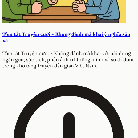
Tóm tắt Truyện cười - Không đánh mà khai ý nghĩa sâu
xa
Tóm tắt Truyện cười - Không đánh mà khai với nội dung
ngắn gọn, súc tích, phản ánh trí thông minh và sự dí dỏm
trong kho tàng truyện dân gian Việt Nam.