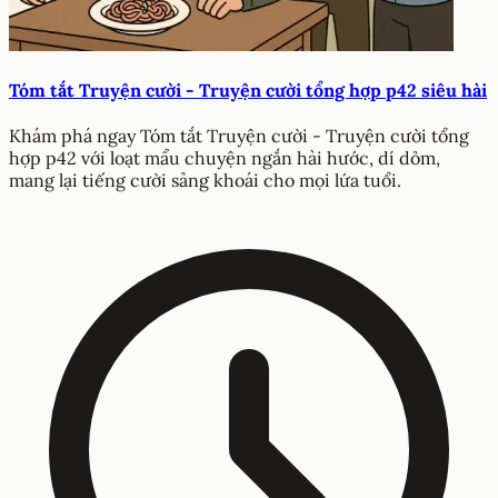
Tóm tắt Truyện cười - Truyện cười tổng hợp p42 siêu hài
Khám phá ngay Tóm tắt Truyện cười - Truyện cười tổng
hợp p42 với loạt mẩu chuyện ngắn hài hước, dí dỏm,
mang lại tiếng cười sảng khoái cho mọi lứa tuổi.