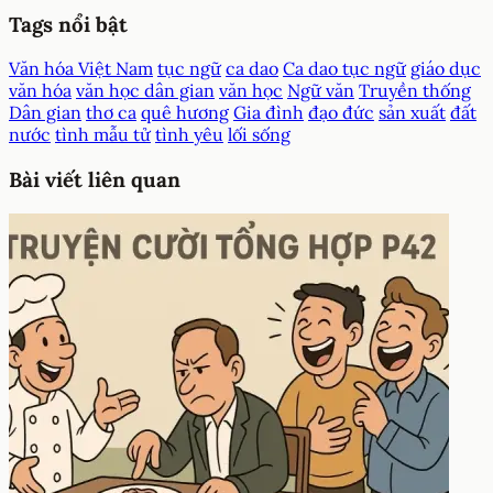
Tags nổi bật
Văn hóa Việt Nam
tục ngữ
ca dao
Ca dao tục ngữ
giáo dục
văn hóa
văn học dân gian
văn học
Ngữ văn
Truyền thống
Dân gian
thơ ca
quê hương
Gia đình
đạo đức
sản xuất
đất
nước
tình mẫu tử
tình yêu
lối sống
Bài viết liên quan