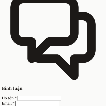
Bình luận
Họ tên *
Email *