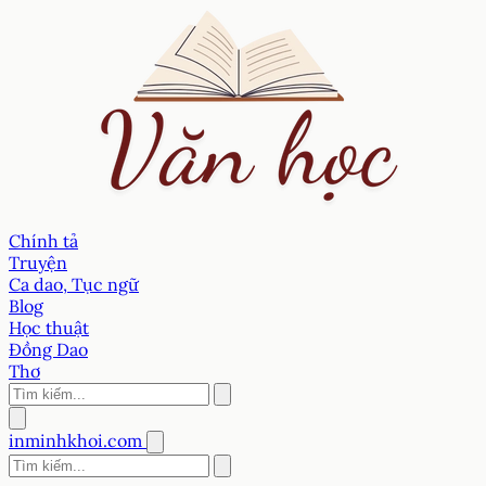
Chính tả
Truyện
Ca dao, Tục ngữ
Blog
Học thuật
Đồng Dao
Thơ
inminhkhoi.com