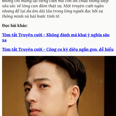
không chỉ mang lại tiếng cười mà còn ẩn chứa thông điệp
sâu sắc về lòng can đảm thật sự. Một truyện cười ngắn
nhưng để lại dư âm dài lâu trong lòng người đọc bởi sự
thông minh và hài hước tinh tế.
Đọc bài khác:
Tóm tắt Truyện cười - Không đánh mà khai ý nghĩa sâu
xa
Tóm tắt Truyện cười - Công cụ kỳ diệu ngắn gọn, dễ hiểu