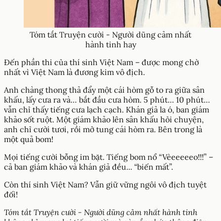
Tóm tắt Truyện cười - Người dũng cảm nhất
hành tinh hay
Đến phần thi của thí sinh Việt Nam – được mong chờ
nhất vì Việt Nam là đương kim vô địch.
Anh chàng thong thả đẩy một cái hòm gỗ to ra giữa sân
khấu, lấy cưa ra và… bắt đầu cưa hòm. 5 phút… 10 phút…
vẫn chỉ thấy tiếng cưa lạch cạch. Khán giả la ó, ban giám
khảo sốt ruột. Một giám khảo lên sân khấu hỏi chuyện,
anh chỉ cười tươi, rồi mở tung cái hòm ra. Bên trong là
một quả bom!
Mọi tiếng cười bỗng im bặt. Tiếng bom nổ “Vèeeeeeo!!!” –
cả ban giám khảo và khán giả đều... “biến mất”.
Còn thí sinh Việt Nam? Vẫn giữ vững ngôi vô địch tuyệt
đối!
Tóm tắt Truyện cười - Người dũng cảm nhất hành tinh