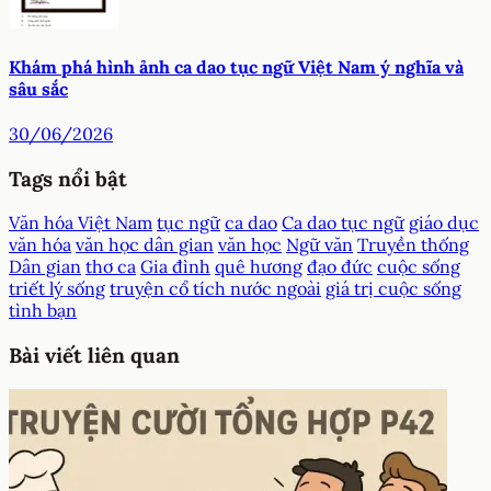
Khám phá hình ảnh ca dao tục ngữ Việt Nam ý nghĩa và
sâu sắc
30/06/2026
Tags nổi bật
Văn hóa Việt Nam
tục ngữ
ca dao
Ca dao tục ngữ
giáo dục
văn hóa
văn học dân gian
văn học
Ngữ văn
Truyền thống
Dân gian
thơ ca
Gia đình
quê hương
đạo đức
cuộc sống
triết lý sống
truyện cổ tích nước ngoài
giá trị cuộc sống
tình bạn
Bài viết liên quan