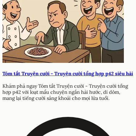
Tóm tắt Truyện cười - Truyện cười tổng hợp p42 siêu hài
Khám phá ngay Tóm tắt Truyện cười - Truyện cười tổng
hợp p42 với loạt mẩu chuyện ngắn hài hước, dí dỏm,
mang lại tiếng cười sảng khoái cho mọi lứa tuổi.