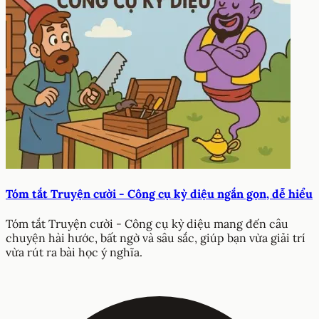
Tóm tắt Truyện cười - Công cụ kỳ diệu ngắn gọn, dễ hiểu
Tóm tắt Truyện cười - Công cụ kỳ diệu mang đến câu
chuyện hài hước, bất ngờ và sâu sắc, giúp bạn vừa giải trí
vừa rút ra bài học ý nghĩa.