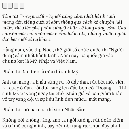
Tóm tắt Truyện cười - Người dũng cảm nhất hành tinh
mang đến tiếng cười dí dỏm thông qua cách kể chuyện hài
hước, khéo léo phê phán sự ngộ nhận về lòng dũng cảm. Câu
chuyện vừa vui nhộn vừa châm biếm nhẹ nhàng khiến người
đọc bật cười sảng khoái.
Hằng năm, vào dịp Noel, thế giới tổ chức cuộc thi “Người
dũng cảm nhất hành tinh”. Năm nay, ba quốc gia vào
chung kết là Mỹ, Nhật và Việt Nam.
Phần thi đầu tiên là của thí sinh Mỹ:
Anh ta mang ra khẩu súng ru-lô đầy đạn, rút bớt một viên
ra, quay ổ đạn, rồi đưa súng lên đầu bóp cò. “Đoàng!” – Thí
sinh Mỹ tử vong ngay tại chỗ. Khán giả và ban giám khảo
vỗ tay vang dội vì sự liều lĩnh đến mức… mất mạng.
Phần thi thứ hai của thí sinh Nhật Bản:
Không nói không rằng, anh ta ngồi xuống, rút đoản kiếm
và tự mổ bụng mình, bày hết nội tạng ra. Chưa đầy phút