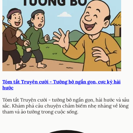
Tóm tắt Truyện cười - Tưởng bở ngắn gọn, cực kỳ hài
hước
Tóm tắt Truyện cười - tưởng bở ngắn gọn, hài hước và sâu
sắc. Khám phá câu chuyện châm biếm nhẹ nhàng về lòng
tham và ảo tưởng trong cuộc sống.