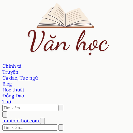
Chính tả
Truyện
Ca dao, Tục ngữ
Blog
Học thuật
Đồng Dao
Thơ
inminhkhoi.com