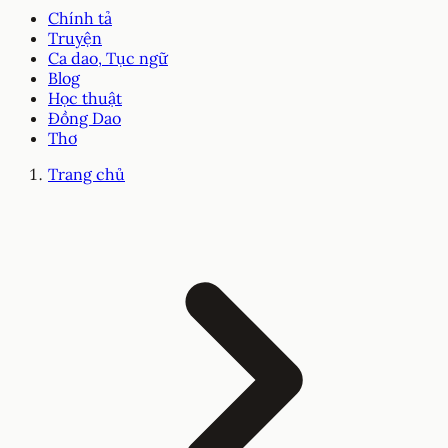
Chính tả
Truyện
Ca dao, Tục ngữ
Blog
Học thuật
Đồng Dao
Thơ
Trang chủ