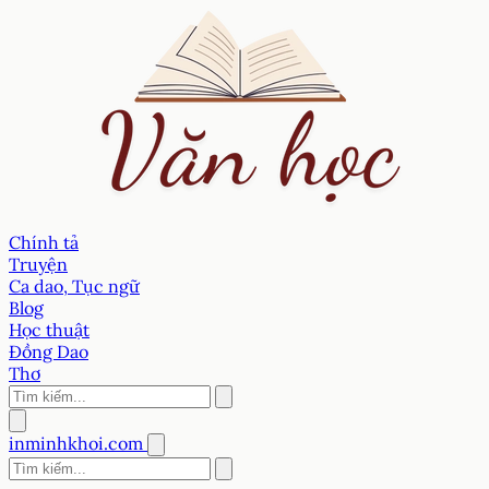
Chính tả
Truyện
Ca dao, Tục ngữ
Blog
Học thuật
Đồng Dao
Thơ
inminhkhoi.com