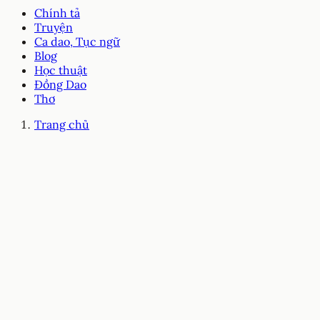
Chính tả
Truyện
Ca dao, Tục ngữ
Blog
Học thuật
Đồng Dao
Thơ
Trang chủ