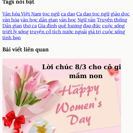
Tags nổi bật
Văn hóa Việt Nam
tục ngữ
ca dao
Ca dao tục ngữ
giáo dục
văn hóa
văn học dân gian
văn học
Ngữ văn
Truyền thống
Dân gian
thơ ca
Gia đình
quê hương
đạo đức
cuộc sống
triết lý sống
truyện cổ tích nước ngoài
giá trị cuộc sống
tình bạn
Bài viết liên quan