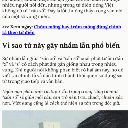
nhiều người nói đến, nhưng trong từ điển tiếng Việt
không có từ “xấn xổ”. Đây là lỗi thường thấy trong văn nói
của một số vùng miền.
>>> Xem ngay:
Chùm mông hay trùm mông đúng chính
tả theo từ điển
Vì sao từ này gây nhầm lẫn phổ biến
Sự nhầm lẫn giữa “xấn xổ” và “sấn sổ” xuất phát từ âm đầu
“x” và “s” có cách phát âm gần giống nhau trong nhiều
vùng. Khi người nói không phân biệt rõ hai âm này, họ dễ
viết sai chính tả và dần hình thành thói quen sử dụng sai
từ trong giao tiếp và văn bản.
Ngôn ngữ phản ánh tư duy. Cẩn trọng trong từng từ như
“sấn sổ” sẽ giúp mỗi câu văn trở nên trau chuốt, chuẩn xác
hơn. Viết đúng cũng là cách thể hiện sự tôn trọng độc giả.