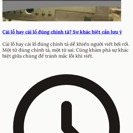
Cái lỗ hay cái lổ đúng chính tả? Sự khác biệt cần lưu ý
Cái lỗ hay cái lổ đúng chính tả dễ khiến người viết bối rối.
Một từ đúng chính tả, một từ sai. Cùng khám phá sự khác
biệt giữa chúng để tránh mắc lỗi khi viết.