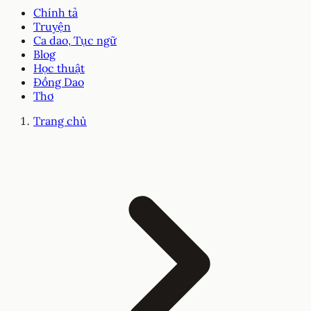
Chính tả
Truyện
Ca dao, Tục ngữ
Blog
Học thuật
Đồng Dao
Thơ
Trang chủ