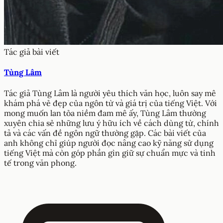
Tác giả bài viết
Tùng Lâm
Tác giả Tùng Lâm là người yêu thích văn học, luôn say mê
khám phá vẻ đẹp của ngôn từ và giá trị của tiếng Việt. Với
mong muốn lan tỏa niềm đam mê ấy, Tùng Lâm thường
xuyên chia sẻ những lưu ý hữu ích về cách dùng từ, chính
tả và các vấn đề ngôn ngữ thường gặp. Các bài viết của
anh không chỉ giúp người đọc nâng cao kỹ năng sử dụng
tiếng Việt mà còn góp phần gìn giữ sự chuẩn mực và tinh
tế trong văn phong.