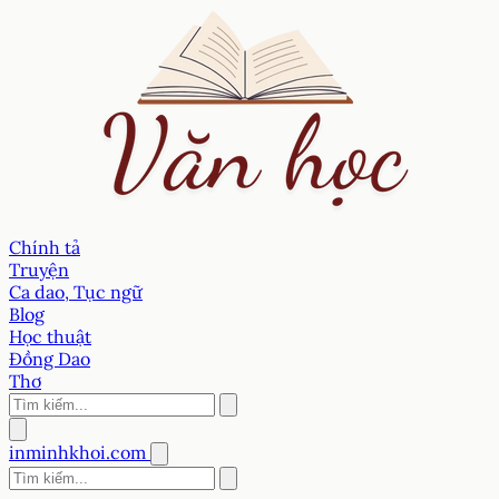
Chính tả
Truyện
Ca dao, Tục ngữ
Blog
Học thuật
Đồng Dao
Thơ
inminhkhoi.com