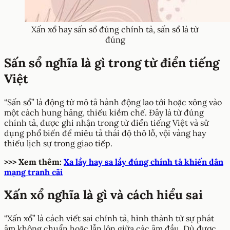
Xấn xổ hay sấn sổ đúng chính tả, sấn sổ là từ
đúng
Sấn sổ nghĩa là gì trong từ điển tiếng
Việt
“Sấn sổ” là động từ mô tả hành động lao tới hoặc xông vào
một cách hung hăng, thiếu kiềm chế. Đây là từ đúng
chính tả, được ghi nhận trong từ điển tiếng Việt và sử
dụng phổ biến để miêu tả thái độ thô lỗ, vội vàng hay
thiếu lịch sự trong giao tiếp.
>>> Xem thêm:
Xa lầy hay sa lầy đúng chính tả khiến dân
mạng tranh cãi
Xấn xổ nghĩa là gì và cách hiểu sai
“Xấn xổ” là cách viết sai chính tả, hình thành từ sự phát
âm không chuẩn hoặc lẫn lộn giữa các âm đầu. Dù được