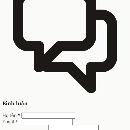
Bình luận
Họ tên *
Email *