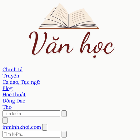
Chính tả
Truyện
Ca dao, Tục ngữ
Blog
Học thuật
Đồng Dao
Thơ
inminhkhoi.com