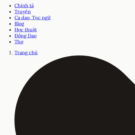
Chính tả
Truyện
Ca dao, Tục ngữ
Blog
Học thuật
Đồng Dao
Thơ
Trang chủ