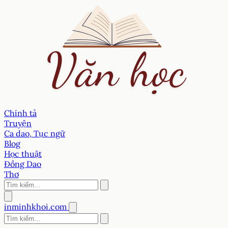
Chính tả
Truyện
Ca dao, Tục ngữ
Blog
Học thuật
Đồng Dao
Thơ
inminhkhoi.com