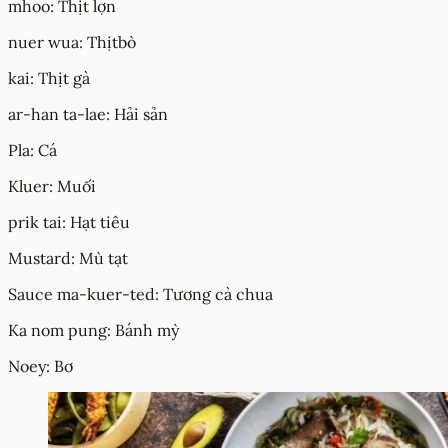
mhoo: Thịt lợn
nuer wua: Thịtbò
kai: Thịt gà
ar-han ta-lae: Hải sản
Pla: Cá
Kluer: Muối
prik tai: Hạt tiêu
Mustard: Mù tạt
Sauce ma-kuer-ted: Tương cà chua
Ka nom pung: Bánh mỳ
Noey: Bơ