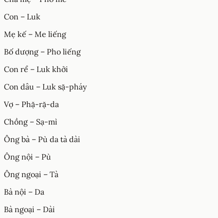
Con – Luk
Mẹ kế – Me liếng
Bố dượng – Pho liếng
Con rể – Luk khởi
Con dâu – Luk sặ-pháy
Vợ – Phặ-rặ-da
Chồng – Sạ-mì
Ông bà – Pù da tà dài
Ông nội – Pù
Ông ngoại – Tà
Bà nội – Da
Bà ngoại – Dài