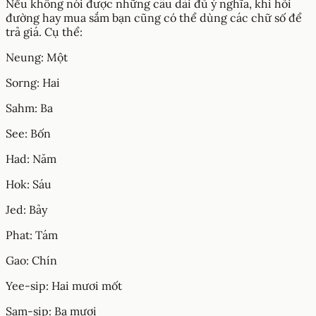
Nếu không nói được những câu dài đủ ý nghĩa, khi hỏi
đường hay mua sắm bạn cũng có thể dùng các chữ số để
trả giá. Cụ thể:
Neung: Một
Sorng: Hai
Sahm: Ba
See: Bốn
Had: Năm
Hok: Sáu
Jed: Bảy
Phat: Tám
Gao: Chín
Yee-sip: Hai mươi mốt
Sam-sip: Ba mươi