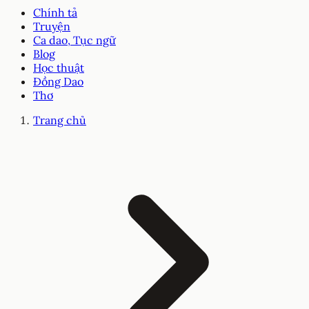
Chính tả
Truyện
Ca dao, Tục ngữ
Blog
Học thuật
Đồng Dao
Thơ
Trang chủ