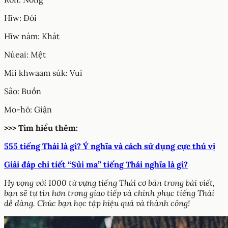
Hĭw: Đói
Hĭw nám: Khát
Nùeai: Mệt
Mii khwaam sùk: Vui
Sâo: Buồn
Mo-hŏ: Giận
>>> Tìm hiểu thêm:
555 tiếng Thái là gì? Ý nghĩa và cách sử dụng cực thú vị
Giải đáp chi tiết “Sủi ma” tiếng Thái nghĩa là gì?
Hy vọng với 1000 từ vựng tiếng Thái cơ bản trong bài viết,
bạn sẽ tự tin hơn trong giao tiếp và chinh phục tiếng Thái
dễ dàng. Chúc bạn học tập hiệu quả và thành công!