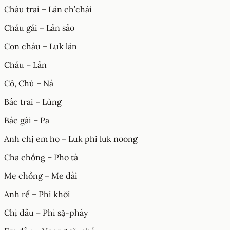
Cháu trai – Lản ch’chài
Cháu gái – Lản sảo
Con cháu – Luk lản
Cháu – Lản
Cô, Chú – Ná
Bác trai – Lùng
Bác gái – Pa
Anh chị em họ – Luk phi luk noong
Cha chồng – Pho tà
Mẹ chồng – Me dài
Anh rể – Phi khởi
Chị dâu – Phi sặ-pháy