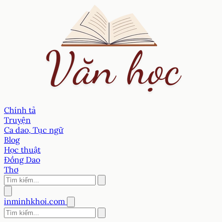
Chính tả
Truyện
Ca dao, Tục ngữ
Blog
Học thuật
Đồng Dao
Thơ
inminhkhoi.com