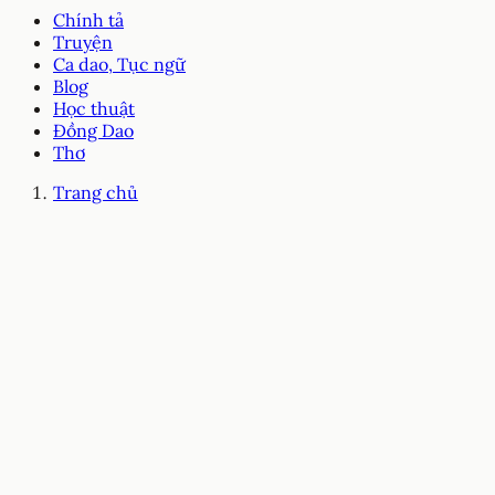
Chính tả
Truyện
Ca dao, Tục ngữ
Blog
Học thuật
Đồng Dao
Thơ
Trang chủ