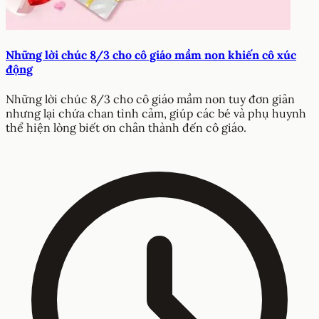
Những lời chúc 8/3 cho cô giáo mầm non khiến cô xúc
động
Những lời chúc 8/3 cho cô giáo mầm non tuy đơn giản
nhưng lại chứa chan tình cảm, giúp các bé và phụ huynh
thể hiện lòng biết ơn chân thành đến cô giáo.