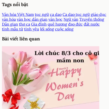
Tags nổi bật
Văn hóa Việt Nam
tục ngữ
ca dao
Ca dao tục ngữ
giáo dục
văn hóa
văn học dân gian
văn học
Ngữ văn
Truyền thống
Dân gian
thơ ca
Gia đình
quê hương
đạo đức
đất nước
tình mẫu tử
tình yêu
lối sống
cuộc sống
Bài viết liên quan