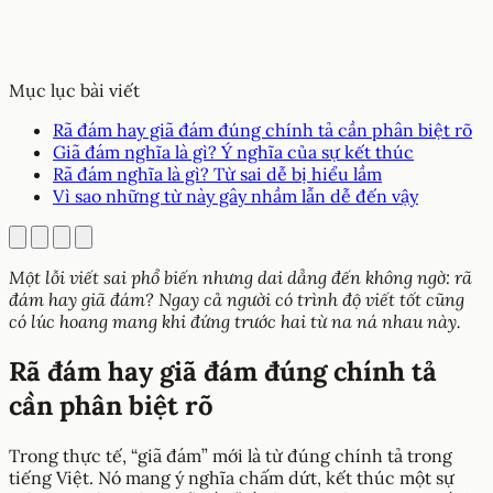
Mục lục bài viết
Rã đám hay giã đám đúng chính tả cần phân biệt rõ
Giã đám nghĩa là gì? Ý nghĩa của sự kết thúc
Rã đám nghĩa là gì? Từ sai dễ bị hiểu lầm
Vì sao những từ này gây nhầm lẫn dễ đến vậy
Một lỗi viết sai phổ biến nhưng dai dẳng đến không ngờ: rã
đám hay giã đám? Ngay cả người có trình độ viết tốt cũng
có lúc hoang mang khi đứng trước hai từ na ná nhau này.
Rã đám hay giã đám đúng chính tả
cần phân biệt rõ
Trong thực tế, “giã đám” mới là từ đúng chính tả trong
tiếng Việt. Nó mang ý nghĩa chấm dứt, kết thúc một sự