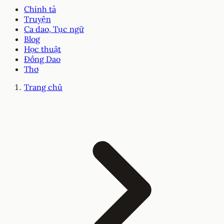
Chính tả
Truyện
Ca dao, Tục ngữ
Blog
Học thuật
Đồng Dao
Thơ
Trang chủ