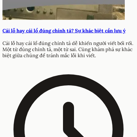
Cái lỗ hay cái lổ đúng chính tả? Sự khác biệt cần lưu ý
Cái lỗ hay cái lổ đúng chính tả dễ khiến người viết bối rối.
Một từ đúng chính tả, một từ sai. Cùng khám phá sự khác
biệt giữa chúng để tránh mắc lỗi khi viết.