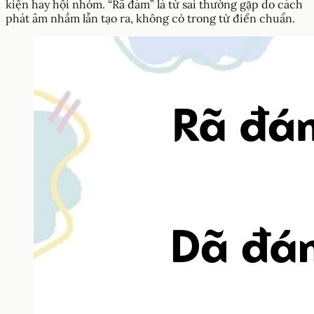
kiện hay hội nhóm. “Rã đám” là từ sai thường gặp do cách
phát âm nhầm lẫn tạo ra, không có trong từ điển chuẩn.