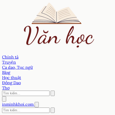
Chính tả
Truyện
Ca dao, Tục ngữ
Blog
Học thuật
Đồng Dao
Thơ
inminhkhoi.com