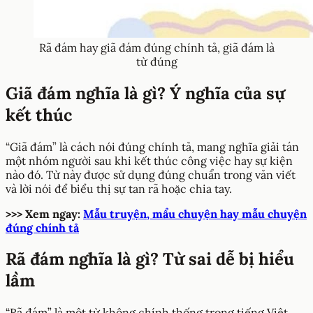
Rã đám hay giã đám đúng chính tả, giã đám là
từ đúng
Giã đám nghĩa là gì? Ý nghĩa của sự
kết thúc
“Giã đám” là cách nói đúng chính tả, mang nghĩa giải tán
một nhóm người sau khi kết thúc công việc hay sự kiện
nào đó. Từ này được sử dụng đúng chuẩn trong văn viết
và lời nói để biểu thị sự tan rã hoặc chia tay.
>>> Xem ngay:
Mẫu truyện, mẩu chuyện hay mẫu chuyện
đúng chính tả
Rã đám nghĩa là gì? Từ sai dễ bị hiểu
lầm
“Rã đám” là một từ không chính thống trong tiếng Việt,