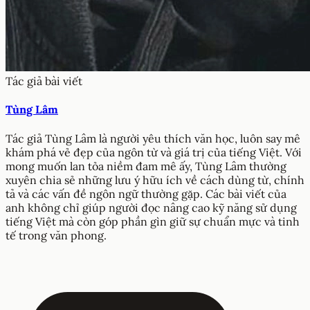
Tác giả bài viết
Tùng Lâm
Tác giả Tùng Lâm là người yêu thích văn học, luôn say mê
khám phá vẻ đẹp của ngôn từ và giá trị của tiếng Việt. Với
mong muốn lan tỏa niềm đam mê ấy, Tùng Lâm thường
xuyên chia sẻ những lưu ý hữu ích về cách dùng từ, chính
tả và các vấn đề ngôn ngữ thường gặp. Các bài viết của
anh không chỉ giúp người đọc nâng cao kỹ năng sử dụng
tiếng Việt mà còn góp phần gìn giữ sự chuẩn mực và tinh
tế trong văn phong.