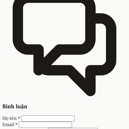
Bình luận
Họ tên *
Email *