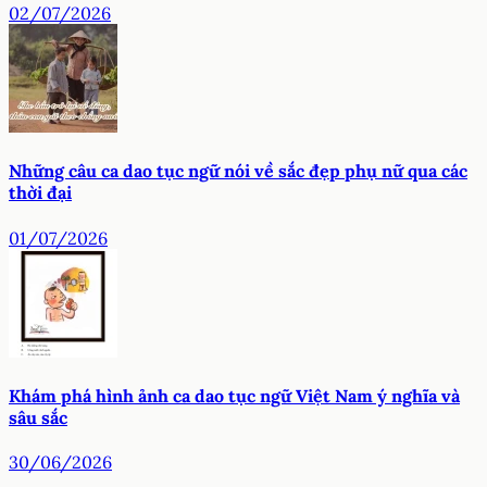
02/07/2026
Những câu ca dao tục ngữ nói về sắc đẹp phụ nữ qua các
thời đại
01/07/2026
Khám phá hình ảnh ca dao tục ngữ Việt Nam ý nghĩa và
sâu sắc
30/06/2026