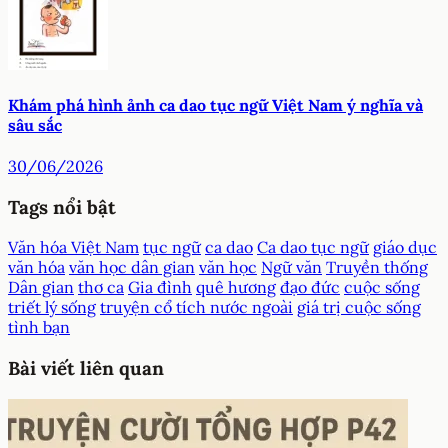
Khám phá hình ảnh ca dao tục ngữ Việt Nam ý nghĩa và
sâu sắc
30/06/2026
Tags nổi bật
Văn hóa Việt Nam
tục ngữ
ca dao
Ca dao tục ngữ
giáo dục
văn hóa
văn học dân gian
văn học
Ngữ văn
Truyền thống
Dân gian
thơ ca
Gia đình
quê hương
đạo đức
cuộc sống
triết lý sống
truyện cổ tích nước ngoài
giá trị cuộc sống
tình bạn
Bài viết liên quan