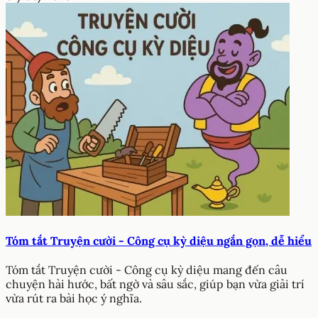
Tóm tắt Truyện cười - Công cụ kỳ diệu ngắn gọn, dễ hiểu
Tóm tắt Truyện cười - Công cụ kỳ diệu mang đến câu
chuyện hài hước, bất ngờ và sâu sắc, giúp bạn vừa giải trí
vừa rút ra bài học ý nghĩa.