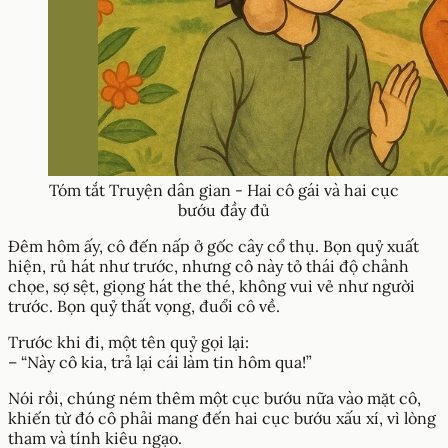
Tóm tắt Truyện dân gian - Hai cô gái và hai cục
bướu đầy đủ
Đêm hôm ấy, cô đến nấp ở gốc cây cổ thụ. Bọn quỷ xuất
hiện, rủ hát như trước, nhưng cô này tỏ thái độ chảnh
chọe, sợ sệt, giọng hát the thé, không vui vẻ như người
trước. Bọn quỷ thất vọng, đuổi cô về.
Trước khi đi, một tên quỷ gọi lại:
– “Này cô kia, trả lại cái làm tin hôm qua!”
Nói rồi, chúng ném thêm một cục bướu nữa vào mặt cô,
khiến từ đó cô phải mang đến hai cục bướu xấu xí, vì lòng
tham và tính kiêu ngạo.