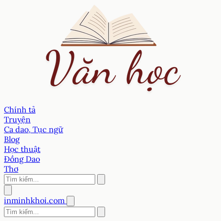
Chính tả
Truyện
Ca dao, Tục ngữ
Blog
Học thuật
Đồng Dao
Thơ
inminhkhoi.com