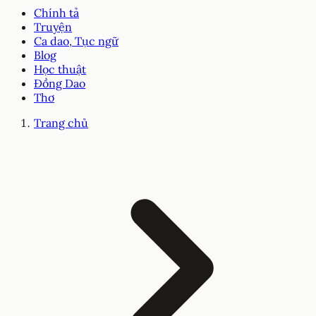
Chính tả
Truyện
Ca dao, Tục ngữ
Blog
Học thuật
Đồng Dao
Thơ
Trang chủ