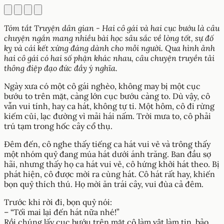
Tóm tắt Truyện dân gian - Hai cô gái và hai cục bướu là câu
chuyện ngắn mang nhiều bài học sâu sắc về lòng tốt, sự đố
kỵ và cái kết xứng đáng dành cho mỗi người. Qua hình ảnh
hai cô gái có hai số phận khác nhau, câu chuyện truyền tải
thông điệp đạo đức đầy ý nghĩa.
Ngày xưa có một cô gái nghèo, không may bị một cục
bướu to trên mặt, càng lớn cục bướu càng to. Dù vậy, cô
vẫn vui tính, hay ca hát, không tự ti. Một hôm, cô đi rừng
kiếm củi, lạc đường vì mải hái nấm. Trời mưa to, cô phải
trú tạm trong hốc cây cổ thụ.
Đêm đến, cô nghe thấy tiếng ca hát vui vẻ và trông thấy
một nhóm quỷ đang múa hát dưới ánh trăng. Ban đầu sợ
hãi, nhưng thấy họ ca hát vui vẻ, cô hứng khởi hát theo. Bị
phát hiện, cô được mời ra cùng hát. Cô hát rất hay, khiến
bọn quỷ thích thú. Họ mời ăn trái cây, vui đùa cả đêm.
Trước khi rời đi, bọn quỷ nói:
– “Tối mai lại đến hát nữa nhé!”
Rồi chúng lấy cục bướu trên mặt cô làm vật làm tin, bảo