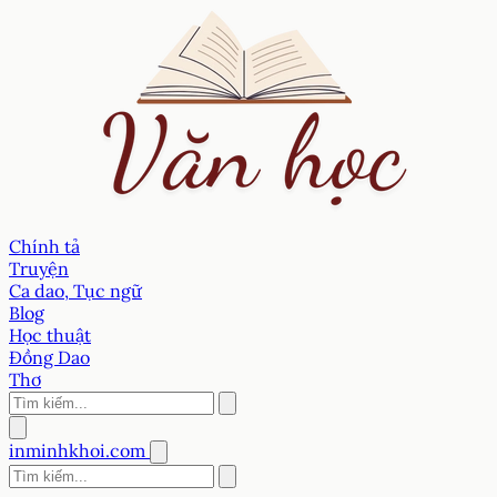
Chính tả
Truyện
Ca dao, Tục ngữ
Blog
Học thuật
Đồng Dao
Thơ
inminhkhoi.com