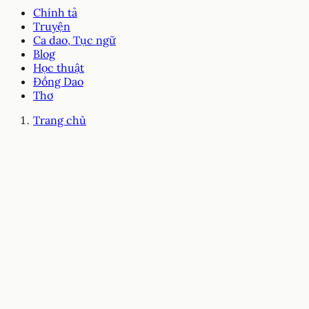
Chính tả
Truyện
Ca dao, Tục ngữ
Blog
Học thuật
Đồng Dao
Thơ
Trang chủ