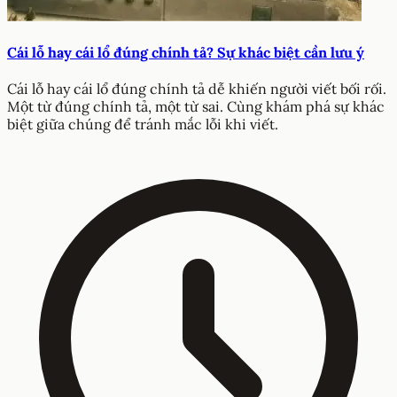
Cái lỗ hay cái lổ đúng chính tả? Sự khác biệt cần lưu ý
Cái lỗ hay cái lổ đúng chính tả dễ khiến người viết bối rối.
Một từ đúng chính tả, một từ sai. Cùng khám phá sự khác
biệt giữa chúng để tránh mắc lỗi khi viết.