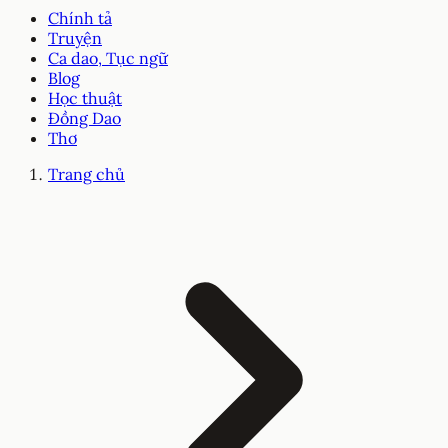
Chính tả
Truyện
Ca dao, Tục ngữ
Blog
Học thuật
Đồng Dao
Thơ
Trang chủ