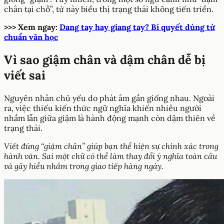
chân tại chỗ”, từ này biểu thị trạng thái không tiến triển.
>>> Xem ngay:
Dang tay hay giang tay? Bí quyết dùng từ
chuẩn văn học
Vì sao giậm chân và dậm chân dễ bị
viết sai
Nguyên nhân chủ yếu do phát âm gần giống nhau. Ngoài
ra, việc thiếu kiến thức ngữ nghĩa khiến nhiều người
nhầm lẫn giữa giậm là hành động mạnh còn dậm thiên về
trạng thái.
Viết đúng “giậm chân” giúp bạn thể hiện sự chính xác trong
hành văn. Sai một chữ có thể làm thay đổi ý nghĩa toàn câu
và gây hiểu nhầm trong giao tiếp hàng ngày.