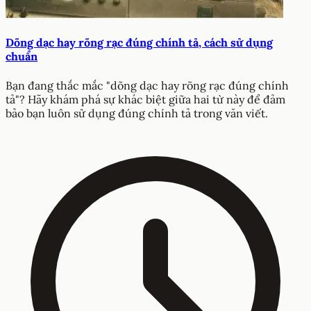
Dõng dạc hay rõng rạc đúng chính tả, cách sử dụng
chuẩn
Bạn đang thắc mắc "dõng dạc hay rõng rạc đúng chính
tả"? Hãy khám phá sự khác biệt giữa hai từ này để đảm
bảo bạn luôn sử dụng đúng chính tả trong văn viết.