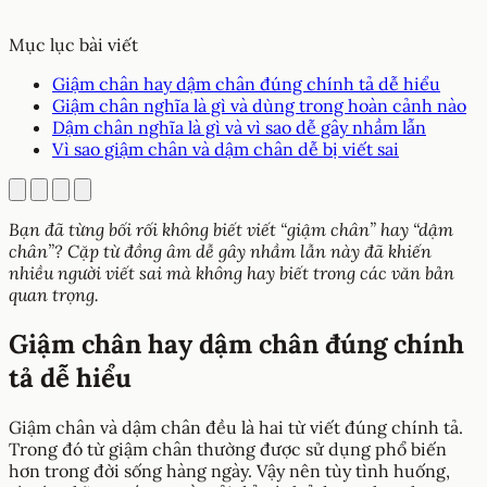
Mục lục bài viết
Giậm chân hay dậm chân đúng chính tả dễ hiểu
Giậm chân nghĩa là gì và dùng trong hoàn cảnh nào
Dậm chân nghĩa là gì và vì sao dễ gây nhầm lẫn
Vì sao giậm chân và dậm chân dễ bị viết sai
Bạn đã từng bối rối không biết viết “giậm chân” hay “dậm
chân”? Cặp từ đồng âm dễ gây nhầm lẫn này đã khiến
nhiều người viết sai mà không hay biết trong các văn bản
quan trọng.
Giậm chân hay dậm chân đúng chính
tả dễ hiểu
Giậm chân và dậm chân đều là hai từ viết đúng chính tả.
Trong đó từ giậm chân thường được sử dụng phổ biến
hơn trong đời sống hàng ngày. Vậy nên tùy tình huống,