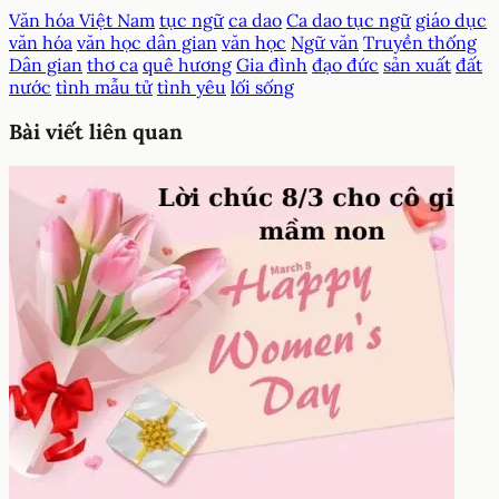
Văn hóa Việt Nam
tục ngữ
ca dao
Ca dao tục ngữ
giáo dục
văn hóa
văn học dân gian
văn học
Ngữ văn
Truyền thống
Dân gian
thơ ca
quê hương
Gia đình
đạo đức
sản xuất
đất
nước
tình mẫu tử
tình yêu
lối sống
Bài viết liên quan