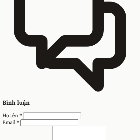
Bình luận
Họ tên *
Email *