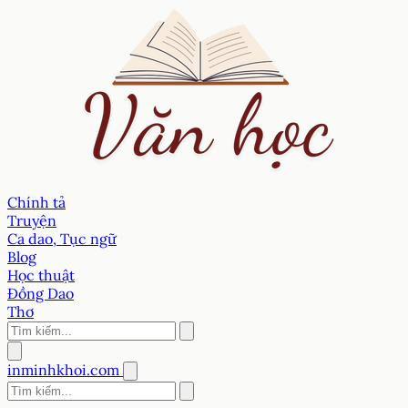
Chính tả
Truyện
Ca dao, Tục ngữ
Blog
Học thuật
Đồng Dao
Thơ
inminhkhoi.com