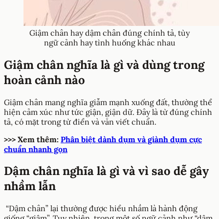
Giậm chân hay dậm chân đúng chính tả, tùy
ngữ cảnh hay tình huống khác nhau
Giậm chân nghĩa là gì và dùng trong
hoàn cảnh nào
Giậm chân mang nghĩa giẫm mạnh xuống đất, thường thể
hiện cảm xúc như tức giận, giận dữ. Đây là từ đúng chính
tả, có mặt trong từ điển và văn viết chuẩn.
>>> Xem thêm:
Phân biệt dành dụm và giành dụm cực
chuẩn nhanh gọn
Dậm chân nghĩa là gì và vì sao dễ gây
nhầm lẫn
“Dậm chân” lại thường được hiểu nhầm là hành động
giống “giậm”. Tuy nhiên, trong một số ngữ cảnh như “dậm