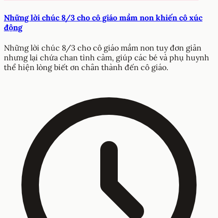
Những lời chúc 8/3 cho cô giáo mầm non khiến cô xúc
động
Những lời chúc 8/3 cho cô giáo mầm non tuy đơn giản
nhưng lại chứa chan tình cảm, giúp các bé và phụ huynh
thể hiện lòng biết ơn chân thành đến cô giáo.