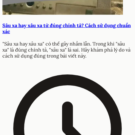
Sâu xa hay xâu xa từ đúng chính tả? Cách sử dụng chuẩn
xác
"Sâu xa hay xâu xa" có thể gây nhầm lẫn. Trong khi "sâu
xa" là đúng chính tả, "xâu xa" là sai. Hãy khám phá lý do và
cách sử dụng đúng trong bài viết này.