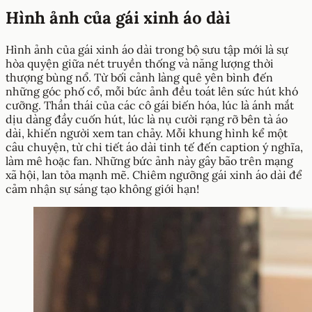
Hình ảnh của gái xinh áo dài
Hình ảnh của gái xinh áo dài trong bộ sưu tập mới là sự
hòa quyện giữa nét truyền thống và năng lượng thời
thượng bùng nổ. Từ bối cảnh làng quê yên bình đến
những góc phố cổ, mỗi bức ảnh đều toát lên sức hút khó
cưỡng. Thần thái của các cô gái biến hóa, lúc là ánh mắt
dịu dàng đầy cuốn hút, lúc là nụ cười rạng rỡ bên tà áo
dài, khiến người xem tan chảy. Mỗi khung hình kể một
câu chuyện, từ chi tiết áo dài tinh tế đến caption ý nghĩa,
làm mê hoặc fan. Những bức ảnh này gây bão trên mạng
xã hội, lan tỏa mạnh mẽ. Chiêm ngưỡng gái xinh áo dài để
cảm nhận sự sáng tạo không giới hạn!