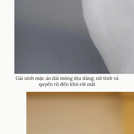
Gái xinh mặc áo dài mỏng dịu dàng, nữ tính và
quyến rũ đến khó rời mắt