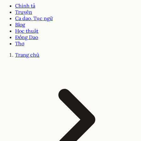
Chính tả
Truyện
Ca dao, Tục ngữ
Blog
Học thuật
Đồng Dao
Thơ
Trang chủ