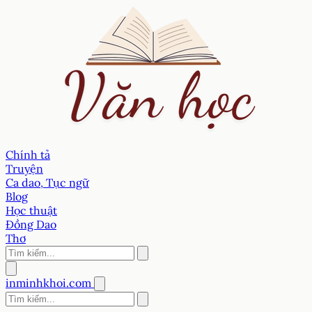
Chính tả
Truyện
Ca dao, Tục ngữ
Blog
Học thuật
Đồng Dao
Thơ
inminhkhoi.com