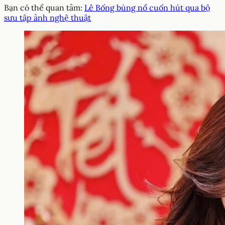
Bạn có thể quan tâm:
Lê Bống bùng nổ cuốn hút qua bộ
sưu tập ảnh nghệ thuật