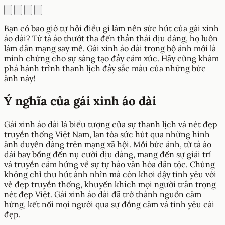
Bạn có bao giờ tự hỏi điều gì làm nên sức hút của gái xinh
áo dài? Từ tà áo thướt tha đến thần thái dịu dàng, họ luôn
làm dân mạng say mê. Gái xinh áo dài trong bộ ảnh mới là
minh chứng cho sự sáng tạo đầy cảm xúc. Hãy cùng khám
phá hành trình thanh lịch đầy sắc màu của những bức
ảnh này!
Ý nghĩa của gái xinh áo dài
Gái xinh áo dài là biểu tượng của sự thanh lịch và nét đẹp
truyền thống Việt Nam, lan tỏa sức hút qua những hình
ảnh duyên dáng trên mạng xã hội. Mỗi bức ảnh, từ tà áo
dài bay bổng đến nụ cười dịu dàng, mang đến sự giải trí
và truyền cảm hứng về sự tự hào văn hóa dân tộc. Chúng
không chỉ thu hút ánh nhìn mà còn khơi dậy tình yêu với
vẻ đẹp truyền thống, khuyến khích mọi người trân trọng
nét đẹp Việt. Gái xinh áo dài đã trở thành nguồn cảm
hứng, kết nối mọi người qua sự đồng cảm và tình yêu cái
đẹp.