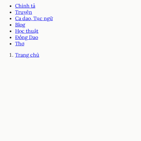
Chính tả
Truyện
Ca dao, Tục ngữ
Blog
Học thuật
Đồng Dao
Thơ
Trang chủ