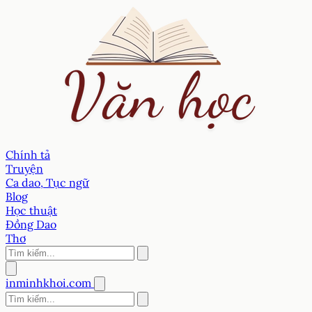
Chính tả
Truyện
Ca dao, Tục ngữ
Blog
Học thuật
Đồng Dao
Thơ
inminhkhoi.com