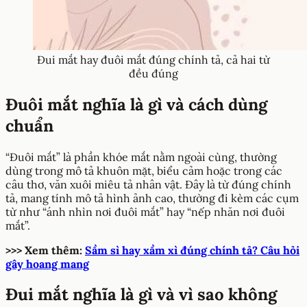
Đui mắt hay đuôi mắt đúng chính tả, cả hai từ
đều đúng
Đuôi mắt nghĩa là gì và cách dùng
chuẩn
“Đuôi mắt” là phần khóe mắt nằm ngoài cùng, thường
dùng trong mô tả khuôn mặt, biểu cảm hoặc trong các
câu thơ, văn xuôi miêu tả nhân vật. Đây là từ đúng chính
tả, mang tính mô tả hình ảnh cao, thường đi kèm các cụm
từ như “ánh nhìn nơi đuôi mắt” hay “nếp nhăn nơi đuôi
mắt”.
>>> Xem thêm:
Sầm sì hay xầm xì đúng chính tả? Câu hỏi
gây hoang mang
Đui mắt nghĩa là gì và vì sao không