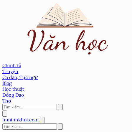
Chính tả
Truyện
Ca dao, Tục ngữ
Blog
Học thuật
Đồng Dao
Thơ
inminhkhoi.com