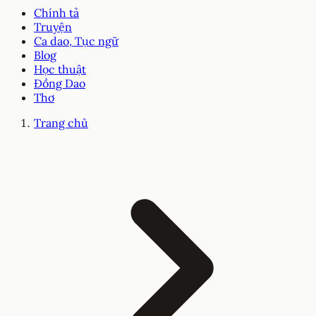
Chính tả
Truyện
Ca dao, Tục ngữ
Blog
Học thuật
Đồng Dao
Thơ
Trang chủ