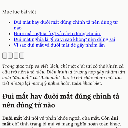
Mục lục bài viết
Đui mắt hay đuôi mắt đúng chính tả nên dùng từ
nào
Đuôi mắt nghĩa là gì và cách dùng chuẩn
Đui mắt nghĩa là gì và vì sao không nên dùng sai
Vì sao đui mắt và đuôi mắt dễ gây nhầm lẫn
Trong giao tiếp và viết lách, chỉ một chữ sai có thể khiến cả
câu trở nên khó hiểu. Điển hình là trường hợp gây nhầm lẫn
giữa "đui mắt" và "đuôi mắt", hai từ chỉ khác nhau một âm
tiết nhưng lại mang ý nghĩa hoàn toàn khác biệt.
Đui mắt hay đuôi mắt đúng chính tả
nên dùng từ nào
Đuôi mắt
khi nói về phần khóe ngoài của mắt. Còn
đui
mắt
chỉ tình trạng bị mù và mang nghĩa hoàn toàn khác.