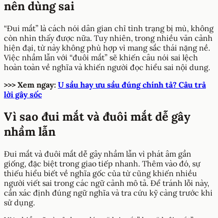
nên dùng sai
“Đui mắt” là cách nói dân gian chỉ tình trạng bị mù, không
còn nhìn thấy được nữa. Tuy nhiên, trong nhiều văn cảnh
hiện đại, từ này không phù hợp vì mang sắc thái nặng nề.
Việc nhầm lẫn với “đuôi mắt” sẽ khiến câu nói sai lệch
hoàn toàn về nghĩa và khiến người đọc hiểu sai nội dung.
>>> Xem ngay:
U sầu hay ưu sầu đúng chính tả? Câu trả
lời gây sốc
Vì sao đui mắt và đuôi mắt dễ gây
nhầm lẫn
Đui mắt và đuôi mắt dễ gây nhầm lẫn vì phát âm gần
giống, đặc biệt trong giao tiếp nhanh. Thêm vào đó, sự
thiếu hiểu biết về nghĩa gốc của từ cũng khiến nhiều
người viết sai trong các ngữ cảnh mô tả. Để tránh lỗi này,
cần xác định đúng ngữ nghĩa và tra cứu kỹ càng trước khi
sử dụng.