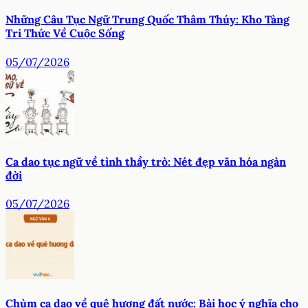
Những Câu Tục Ngữ Trung Quốc Thâm Thúy: Kho Tàng
Tri Thức Về Cuộc Sống
05/07/2026
Ca dao tục ngữ về tình thầy trò: Nét đẹp văn hóa ngàn
đời
05/07/2026
Chùm ca dao về quê hương đất nước: Bài học ý nghĩa cho