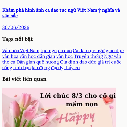
Khám phá hình ảnh ca dao tục ngữ Việt Nam ý nghĩa và
sâu sắc
30/06/2026
Tags nổi bật
Văn hóa Việt Nam
tục ngữ
ca dao
Ca dao tục ngữ
giáo dục
văn hóa
văn học dân gian
văn học
Truyền thống
Ngữ văn
thơ ca
Dân gian
quê hương
Gia đình
đạo đức
giá trị cuộc
sống
tình bạn
lao động
đạo lý
thầy cô
Bài viết liên quan