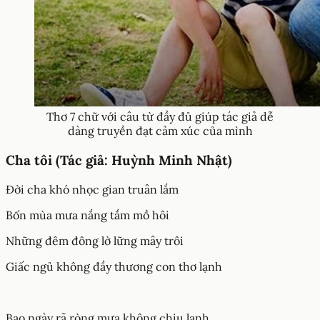
Thơ 7 chữ với câu từ đầy đủ giúp tác giả dễ
dàng truyền đạt cảm xúc của mình
Cha tôi (Tác giả: Huỳnh Minh Nhật)
Đời cha khó nhọc gian truân lắm
Bốn mùa mưa nắng tắm mồ hôi
Những đêm đông lờ lững mây trôi
Giấc ngủ không đầy thương con thơ lạnh
Bao ngày rã ròng mưa không chịu lạnh