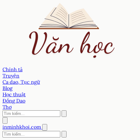
Chính tả
Truyện
Ca dao, Tục ngữ
Blog
Học thuật
Đồng Dao
Thơ
inminhkhoi.com