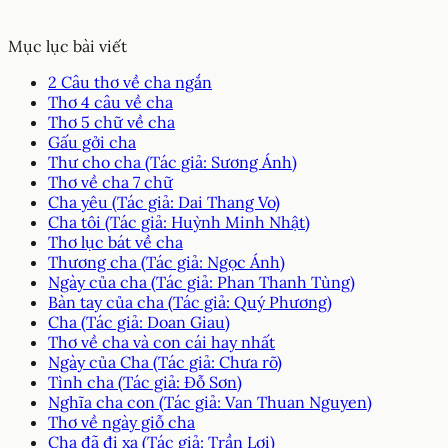
Mục lục bài viết
2 Câu thơ về cha ngắn
Thơ 4 câu về cha
Thơ 5 chữ về cha
Gấu gởi cha
Thư cho cha (Tác giả: Sương Ánh)
Thơ về cha 7 chữ
Cha yêu (Tác giả: Dai Thang Vo)
Cha tôi (Tác giả: Huỳnh Minh Nhật)
Thơ lục bát về cha
Thương cha (Tác giả: Ngọc Ánh)
Ngày của cha (Tác giả: Phan Thanh Tùng)
Bàn tay của cha (Tác giả: Quý Phương)
Cha (Tác giả: Doan Giau)
Thơ về cha và con cái hay nhất
Ngày của Cha (Tác giả: Chưa rõ)
Tình cha (Tác giả: Đỗ Sơn)
Nghĩa cha con (Tác giả: Van Thuan Nguyen)
Thơ về ngày giỗ cha
Cha đã đi xa (Tác giả: Trần Lợi)