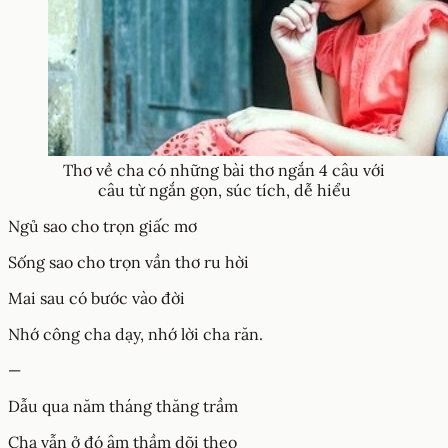
Thơ về cha có những bài thơ ngắn 4 câu với
câu từ ngắn gọn, súc tích, dễ hiểu
Ngủ sao cho trọn giấc mơ
Sống sao cho trọn vần thơ ru hời
Mai sau có bước vào đời
Nhớ công cha dạy, nhớ lời cha răn.
—
Dẫu qua năm tháng thăng trầm
Cha vẫn ở đó âm thầm dõi theo