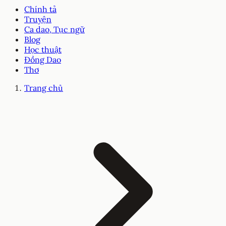
Chính tả
Truyện
Ca dao, Tục ngữ
Blog
Học thuật
Đồng Dao
Thơ
Trang chủ