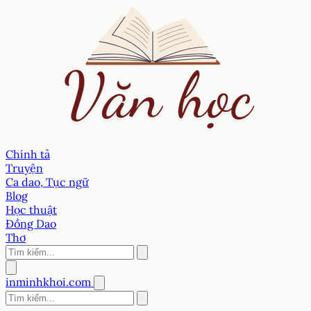
Chính tả
Truyện
Ca dao, Tục ngữ
Blog
Học thuật
Đồng Dao
Thơ
inminhkhoi.com