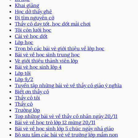
Khai giảng
Học dở thấy ghê
Đi tìm nguyên cớ
Thầy cô dạy tốt, học dốt mải chơi
Tôi còn lười học
Cái vè học dốt
Lớp học
Trọn bộ các bài vè giới thiệu về lớp học
Bài vè về học sinh trung học
Vè giới thiệu thành viên lớp
Bài vè học sinh lớp 4
Lớp tôi
Lớp 9/2
Tuyển tập những bài vè về thầy cô giáo ý nghĩa
Biết ơn thầy cô
Thầy cô tôi
Thầy cô
Trường lớp
Top những bài vè về thầy cô nhân ngày 20/11
Bài vè về học trò lớp 12 mừng 20/11
Bài vè về học sinh lớp 5 chúc ngày nhà giáo
Bộ sưu tầm các bài vè về trường lớp mầm non