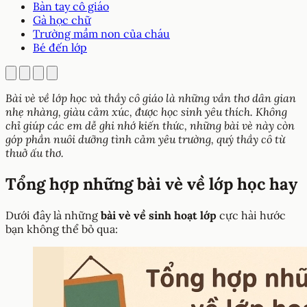
Bàn tay cô giáo
Gà học chữ
Trường mầm non của cháu
Bé đến lớp
Bài vè về lớp học và thầy cô giáo là những vần thơ dân gian
nhẹ nhàng, giàu cảm xúc, được học sinh yêu thích. Không
chỉ giúp các em dễ ghi nhớ kiến thức, những bài vè này còn
góp phần nuôi dưỡng tình cảm yêu trường, quý thầy cô từ
thuở ấu thơ.
Tổng hợp những bài vè về lớp học hay
Dưới đây là những
bài vè về sinh hoạt lớp
cực hài hước
bạn không thể bỏ qua: