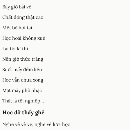
Bây giờ bài vở
Chất đống thật cao
Mệt bở hơi tai
Học hoài không xuể
Lại tới kì thi
Nên giờ thức trắng
Suốt mấy đêm liền
Học vẫn chưa xong
Mặt mày phờ phạc
Thật là tội nghiệp…
Học dở thấy ghê
Nghe vẻ vè ve, nghe vè lười học