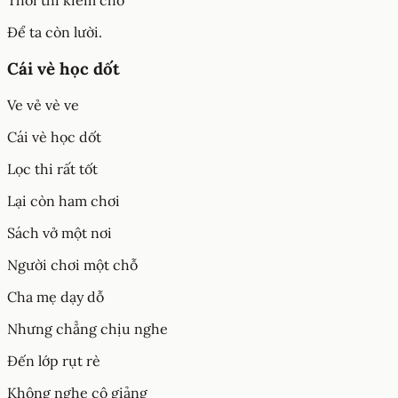
Thôi thì kiếm chỗ
Để ta còn lười.
Cái vè học dốt
Ve vẻ vè ve
Cái vè học dốt
Lọc thi rất tốt
Lại còn ham chơi
Sách vở một nơi
Người chơi một chỗ
Cha mẹ dạy dỗ
Nhưng chẳng chịu nghe
Đến lớp rụt rè
Không nghe cô giảng