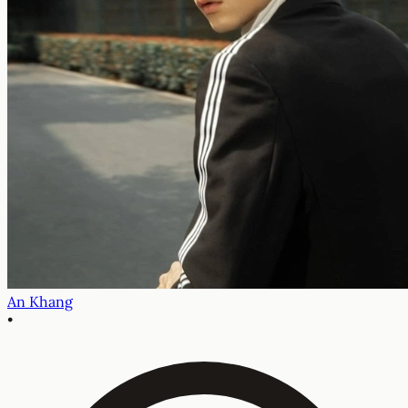
An Khang
•