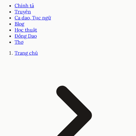
Chính tả
Truyện
Ca dao, Tục ngữ
Blog
Học thuật
Đồng Dao
Thơ
Trang chủ