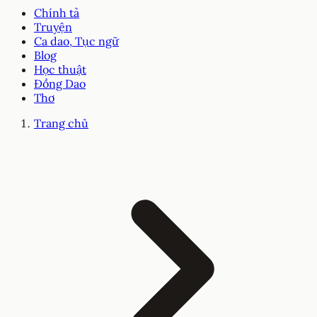
Chính tả
Truyện
Ca dao, Tục ngữ
Blog
Học thuật
Đồng Dao
Thơ
Trang chủ