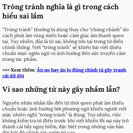
Tròng trành nghĩa là gì trong cách
hiểu sai lầm
“Tròng trành” thường bị dùng thay cho “chòng chành” do
cách phát âm vùng miền hoặc cảm giác âm thanh quen
tai. Tuy nhiên, đây là từ sai, không tồn tại trong từ điển
chính thống. Viết “tròng trành” sẽ khiến bài viết thiếu
chuẩn mực ngôn ngữ và ảnh hưởng đến sức truyền cảm
trong tác phẩm.
>>> Xem thêm:
Ăn no hay ăn lo đúng chính tả gây tranh
cãi dữ dội
Vì sao những từ này gây nhầm lẫn?
Nguyên nhân nhầm lẫn đến từ thói quen phát âm thiếu
chuẩn hoặc ảnh hưởng bởi phương ngữ khiến người viết
mặc nhiên nghĩ “tròng trành” là đúng. Tuy nhiên, việc
không kiểm tra từ điển trước khi viết khiến lỗi sai này trở
thành cái bẫy nguy hiểm, đặc biệt trong những văn bản
đòi hỏi độ chính xác ngôn từ cao.