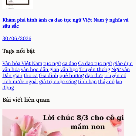
Khám phá hình ảnh ca dao tục ngữ Việt Nam ý nghĩa và
sâu sắc
30/06/2026
Tags nổi bật
Văn hóa Việt Nam
tục ngữ
ca dao
Ca dao tục ngữ
giáo dục
văn hóa
văn học dân gian
văn học
Truyền thống
Ngữ văn
Dân gian
thơ ca
Gia đình
quê hương
đạo đức
truyện cổ
tích nước ngoài
giá trị cuộc sống
tình bạn
thầy cô
lao
động
Bài viết liên quan