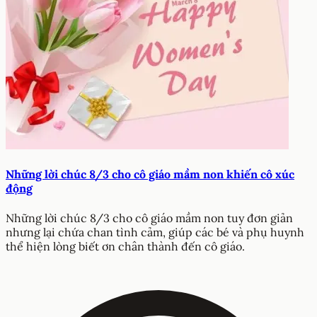
Những lời chúc 8/3 cho cô giáo mầm non khiến cô xúc
động
Những lời chúc 8/3 cho cô giáo mầm non tuy đơn giản
nhưng lại chứa chan tình cảm, giúp các bé và phụ huynh
thể hiện lòng biết ơn chân thành đến cô giáo.