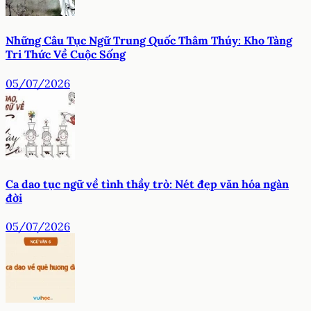
Những Câu Tục Ngữ Trung Quốc Thâm Thúy: Kho Tàng
Tri Thức Về Cuộc Sống
05/07/2026
Ca dao tục ngữ về tình thầy trò: Nét đẹp văn hóa ngàn
đời
05/07/2026