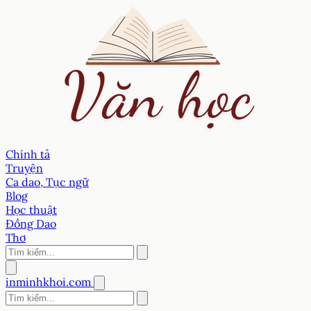
Chính tả
Truyện
Ca dao, Tục ngữ
Blog
Học thuật
Đồng Dao
Thơ
inminhkhoi.com