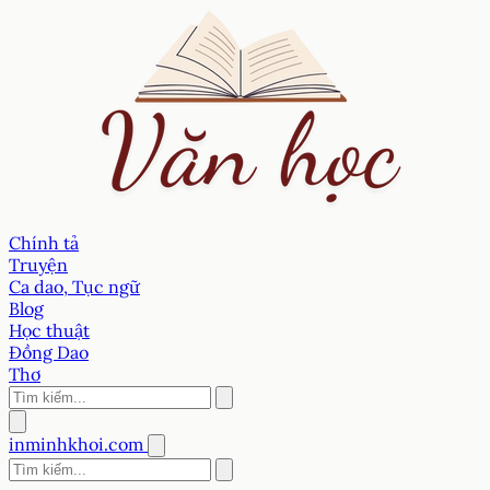
Chính tả
Truyện
Ca dao, Tục ngữ
Blog
Học thuật
Đồng Dao
Thơ
inminhkhoi.com