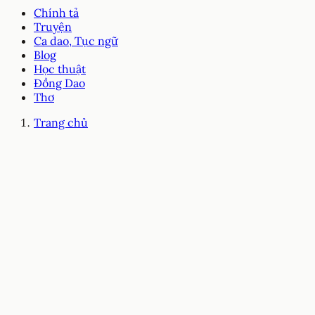
Chính tả
Truyện
Ca dao, Tục ngữ
Blog
Học thuật
Đồng Dao
Thơ
Trang chủ