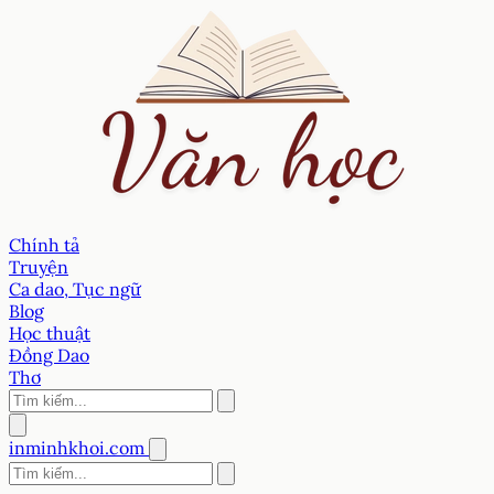
Chính tả
Truyện
Ca dao, Tục ngữ
Blog
Học thuật
Đồng Dao
Thơ
inminhkhoi.com