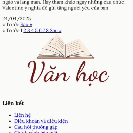
ngào và lãng mạn. Hãy tham khảo ngay những câu chúc
Valentine ý nghĩa để gửi tặng người yêu của bạn.
24/04/2025
« Trước
Sau »
« Trước
1
2
3
4
5
6
7
8
Sau »
Liên kết
Liên hệ
Điều khoản và điều kiện
Câu hỏi thường gặp
Chính sách bảo mật