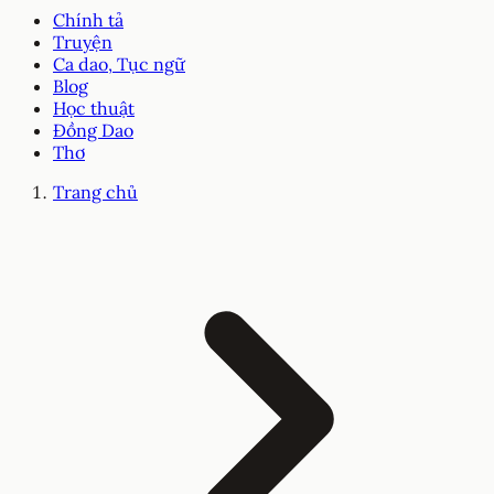
Chính tả
Truyện
Ca dao, Tục ngữ
Blog
Học thuật
Đồng Dao
Thơ
Trang chủ