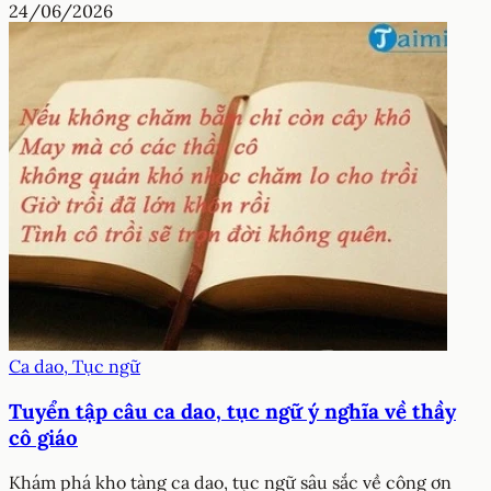
24/06/2026
Ca dao, Tục ngữ
Tuyển tập câu ca dao, tục ngữ ý nghĩa về thầy
cô giáo
Khám phá kho tàng ca dao, tục ngữ sâu sắc về công ơn