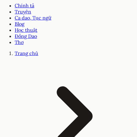
Chính tả
Truyện
Ca dao, Tục ngữ
Blog
Học thuật
Đồng Dao
Thơ
Trang chủ