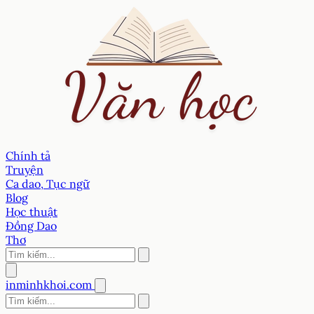
Chính tả
Truyện
Ca dao, Tục ngữ
Blog
Học thuật
Đồng Dao
Thơ
inminhkhoi.com