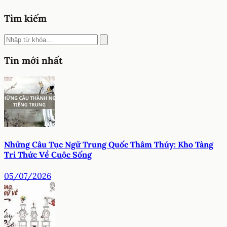
Tìm kiếm
Tin mới nhất
Những Câu Tục Ngữ Trung Quốc Thâm Thúy: Kho Tàng
Tri Thức Về Cuộc Sống
05/07/2026