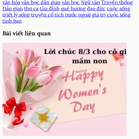
văn hóa
văn học dân gian
văn học
Ngữ văn
Truyền thống
Dân gian
thơ ca
Gia đình
quê hương
đạo đức
cuộc sống
triết lý sống
truyện cổ tích nước ngoài
giá trị cuộc sống
tình bạn
Bài viết liên quan