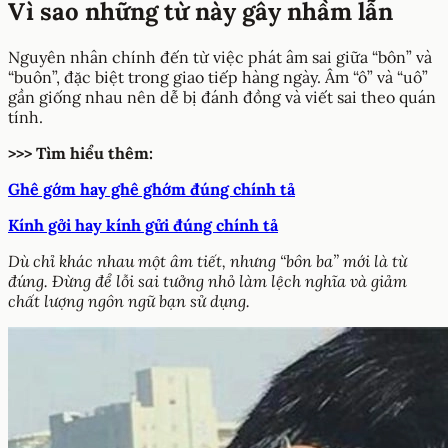
Vì sao những từ này gây nhầm lẫn
Nguyên nhân chính đến từ việc phát âm sai giữa “bôn” và
“buôn”, đặc biệt trong giao tiếp hàng ngày. Âm “ô” và “uô”
gần giống nhau nên dễ bị đánh đồng và viết sai theo quán
tính.
>>> Tìm hiểu thêm:
Ghê gớm hay ghê ghớm đúng chính tả
Kính gởi hay kính gửi đúng chính tả
Dù chỉ khác nhau một âm tiết, nhưng “bôn ba” mới là từ
đúng. Đừng để lỗi sai tưởng nhỏ làm lệch nghĩa và giảm
chất lượng ngôn ngữ bạn sử dụng.