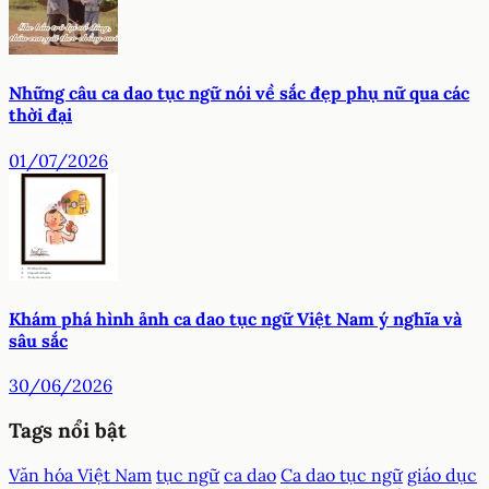
Những câu ca dao tục ngữ nói về sắc đẹp phụ nữ qua các
thời đại
01/07/2026
Khám phá hình ảnh ca dao tục ngữ Việt Nam ý nghĩa và
sâu sắc
30/06/2026
Tags nổi bật
Văn hóa Việt Nam
tục ngữ
ca dao
Ca dao tục ngữ
giáo dục