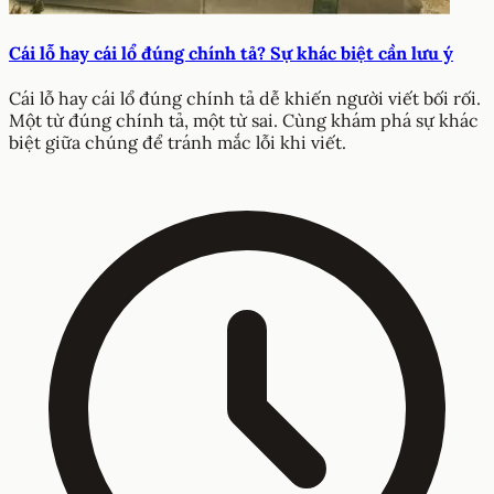
Cái lỗ hay cái lổ đúng chính tả? Sự khác biệt cần lưu ý
Cái lỗ hay cái lổ đúng chính tả dễ khiến người viết bối rối.
Một từ đúng chính tả, một từ sai. Cùng khám phá sự khác
biệt giữa chúng để tránh mắc lỗi khi viết.