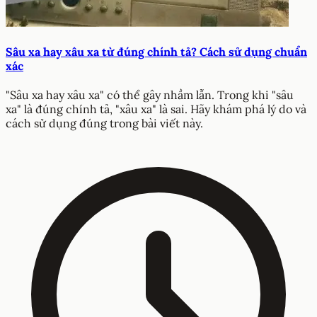
Sâu xa hay xâu xa từ đúng chính tả? Cách sử dụng chuẩn
xác
"Sâu xa hay xâu xa" có thể gây nhầm lẫn. Trong khi "sâu
xa" là đúng chính tả, "xâu xa" là sai. Hãy khám phá lý do và
cách sử dụng đúng trong bài viết này.