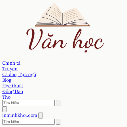
Chính tả
Truyện
Ca dao, Tục ngữ
Blog
Học thuật
Đồng Dao
Thơ
inminhkhoi.com