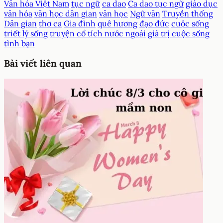
Văn hóa Việt Nam
tục ngữ
ca dao
Ca dao tục ngữ
giáo dục
văn hóa
văn học dân gian
văn học
Ngữ văn
Truyền thống
Dân gian
thơ ca
Gia đình
quê hương
đạo đức
cuộc sống
triết lý sống
truyện cổ tích nước ngoài
giá trị cuộc sống
tình bạn
Bài viết liên quan