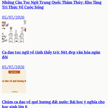
Những Câu Tục Ngữ Trung Quốc Thâm Thúy: Kho Tàng
Tri Thức Về Cuộc Sống
05/07/2026
Ca dao tục ngữ về tình thầy trò: Nét đẹp văn hóa ngàn
đời
05/07/2026
Chùm ca dao về quê hương đất nước: Bài học ý nghĩa cho
học sinh lớp 6