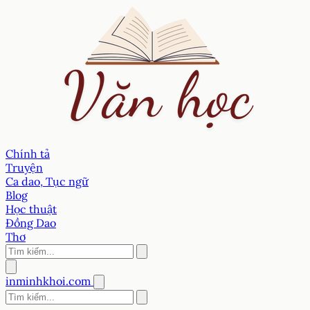
Chính tả
Truyện
Ca dao, Tục ngữ
Blog
Học thuật
Đồng Dao
Thơ
inminhkhoi.com