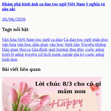
Khám phá hình ảnh ca dao tục ngữ Việt Nam ý nghĩa và
sâu sắc
30/06/2026
Tags nổi bật
Văn hóa Việt Nam
tục ngữ
ca dao
Ca dao tục ngữ
giáo dục
văn hóa
văn học dân gian
văn học
Ngữ văn
Truyền thống
Dân gian
thơ ca
Gia đình
quê hương
đạo đức
cuộc sống
triết lý sống
truyện cổ tích nước ngoài
giá trị cuộc sống
tình bạn
Bài viết liên quan