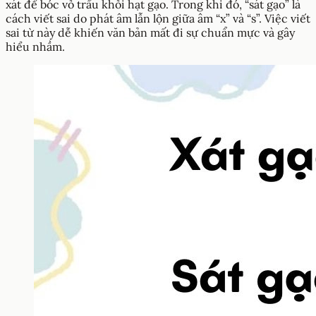
xát để bóc vỏ trấu khỏi hạt gạo. Trong khi đó, “sát gạo” là
cách viết sai do phát âm lẫn lộn giữa âm “x” và “s”. Việc viết
sai từ này dễ khiến văn bản mất đi sự chuẩn mực và gây
hiểu nhầm.