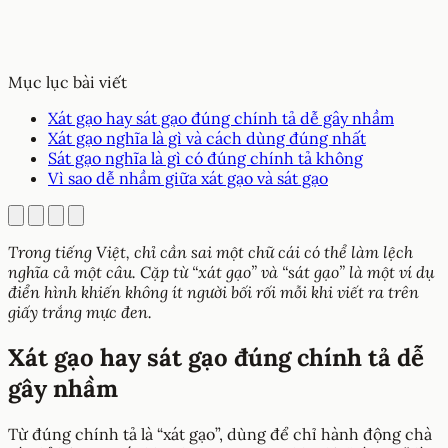
Mục lục bài viết
Xát gạo hay sát gạo đúng chính tả dễ gây nhầm
Xát gạo nghĩa là gì và cách dùng đúng nhất
Sát gạo nghĩa là gì có đúng chính tả không
Vì sao dễ nhầm giữa xát gạo và sát gạo
Trong tiếng Việt, chỉ cần sai một chữ cái có thể làm lệch
nghĩa cả một câu. Cặp từ “xát gạo” và “sát gạo” là một ví dụ
điển hình khiến không ít người bối rối mỗi khi viết ra trên
giấy trắng mực đen.
Xát gạo hay sát gạo đúng chính tả dễ
gây nhầm
Từ đúng chính tả là “xát gạo”, dùng để chỉ hành động chà