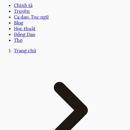
Chính tả
Truyện
Ca dao, Tục ngữ
Blog
Học thuật
Đồng Dao
Thơ
Trang chủ