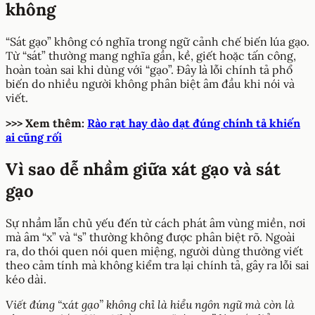
không
“Sát gạo” không có nghĩa trong ngữ cảnh chế biến lúa gạo.
Từ “sát” thường mang nghĩa gần, kề, giết hoặc tấn công,
hoàn toàn sai khi dùng với “gạo”. Đây là lỗi chính tả phổ
biến do nhiều người không phân biệt âm đầu khi nói và
viết.
>>> Xem thêm:
Rào rạt hay dào dạt đúng chính tả khiến
ai cũng rối
Vì sao dễ nhầm giữa xát gạo và sát
gạo
Sự nhầm lẫn chủ yếu đến từ cách phát âm vùng miền, nơi
mà âm “x” và “s” thường không được phân biệt rõ. Ngoài
ra, do thói quen nói quen miệng, người dùng thường viết
theo cảm tính mà không kiểm tra lại chính tả, gây ra lỗi sai
kéo dài.
Viết đúng “xát gạo” không chỉ là hiểu ngôn ngữ mà còn là