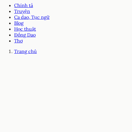
Chính tả
Truyện
Ca dao, Tục ngữ
Blog
Học thuật
Đồng Dao
Thơ
Trang chủ