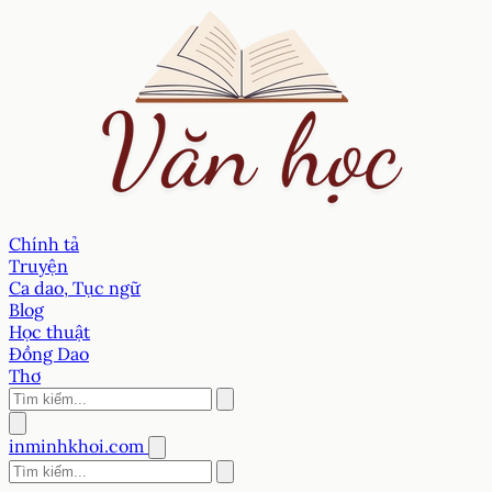
Chính tả
Truyện
Ca dao, Tục ngữ
Blog
Học thuật
Đồng Dao
Thơ
inminhkhoi.com