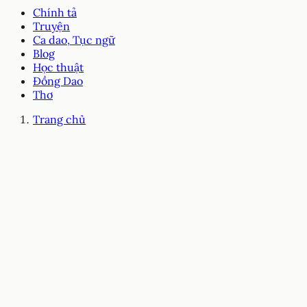
Chính tả
Truyện
Ca dao, Tục ngữ
Blog
Học thuật
Đồng Dao
Thơ
Trang chủ