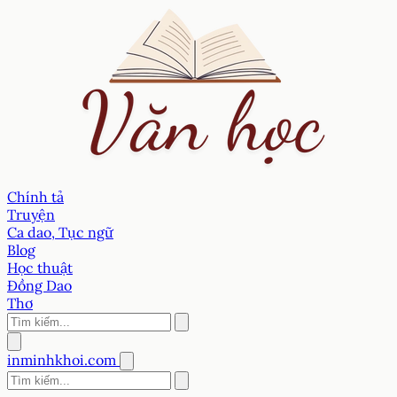
Chính tả
Truyện
Ca dao, Tục ngữ
Blog
Học thuật
Đồng Dao
Thơ
inminhkhoi.com