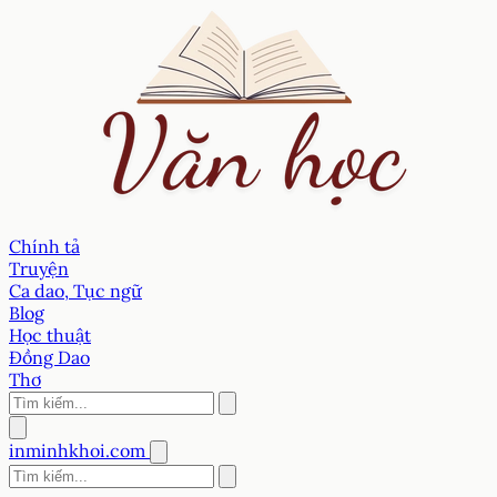
Chính tả
Truyện
Ca dao, Tục ngữ
Blog
Học thuật
Đồng Dao
Thơ
inminhkhoi.com