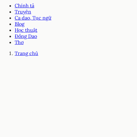
Chính tả
Truyện
Ca dao, Tục ngữ
Blog
Học thuật
Đồng Dao
Thơ
Trang chủ