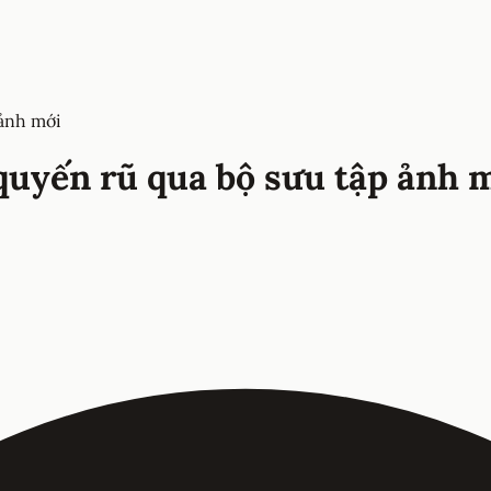
ảnh mới
uyến rũ qua bộ sưu tập ảnh 