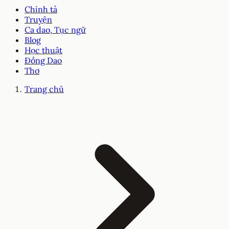
Chính tả
Truyện
Ca dao, Tục ngữ
Blog
Học thuật
Đồng Dao
Thơ
Trang chủ