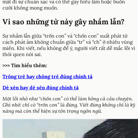
mất đi sự chuẩn xác và có thể gây hiểu lầm hoặc buồn
cười không mong muốn.
Vì sao những từ này gây nhầm lẫn?
Sự nhầm lẫn giữa “trốn con” và “chốn con” xuất phát từ
cách phát âm không chuẩn giữa “tr” và “ch” ở nhiều vùng
miền. Khi viết, nếu không để ý, người viết rất dễ mắc lỗi vì
thói quen nói sai.
>>> Tìm hiểu thêm:
Trông trẻ hay chông trẻ đúng chính tả
Dè xẻn hay dè sẻn đúng chính tả
Một lỗi nhỏ như “chốn con” có thể làm hỏng cả câu chuyện.
Ghi nhớ: chỉ có “trốn con” là đúng. Viết đúng không chỉ là kỹ
năng mà còn thể hiện sự tôn trọng ngôn ngữ.