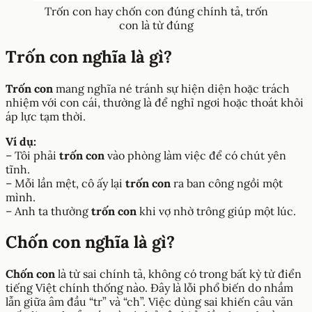
Trốn con hay chốn con đúng chính tả, trốn
con là từ đúng
Trốn con nghĩa là gì?
Trốn con
mang nghĩa né tránh sự hiện diện hoặc trách
nhiệm với con cái, thường là để nghỉ ngơi hoặc thoát khỏi
áp lực tạm thời.
Ví dụ:
– Tôi phải
trốn con
vào phòng làm việc để có chút yên
tĩnh.
– Mỗi lần mệt, cô ấy lại
trốn con
ra ban công ngồi một
mình.
– Anh ta thường
trốn con
khi vợ nhờ trông giúp một lúc.
Chốn con nghĩa là gì?
Chốn con
là từ sai chính tả, không có trong bất kỳ từ điển
tiếng Việt chính thống nào. Đây là lỗi phổ biến do nhầm
lẫn giữa âm đầu “tr” và “ch”. Việc dùng sai khiến câu văn