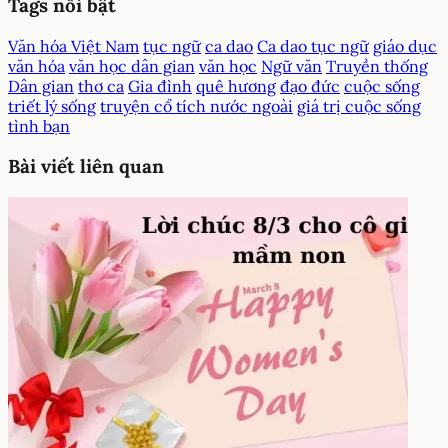
Tags nổi bật
Văn hóa Việt Nam
tục ngữ
ca dao
Ca dao tục ngữ
giáo dục
văn hóa
văn học dân gian
văn học
Ngữ văn
Truyền thống
Dân gian
thơ ca
Gia đình
quê hương
đạo đức
cuộc sống
triết lý sống
truyện cổ tích nước ngoài
giá trị cuộc sống
tình bạn
Bài viết liên quan