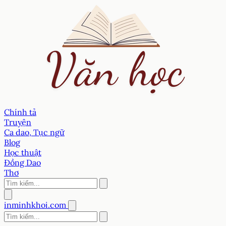
Chính tả
Truyện
Ca dao, Tục ngữ
Blog
Học thuật
Đồng Dao
Thơ
inminhkhoi.com