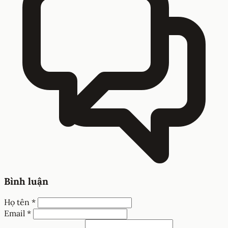
Bình luận
Họ tên *
Email *