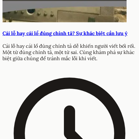
Cái lỗ hay cái lổ đúng chính tả? Sự khác biệt cần lưu ý
Cái lỗ hay cái lổ đúng chính tả dễ khiến người viết bối rối.
Một từ đúng chính tả, một từ sai. Cùng khám phá sự khác
biệt giữa chúng để tránh mắc lỗi khi viết.