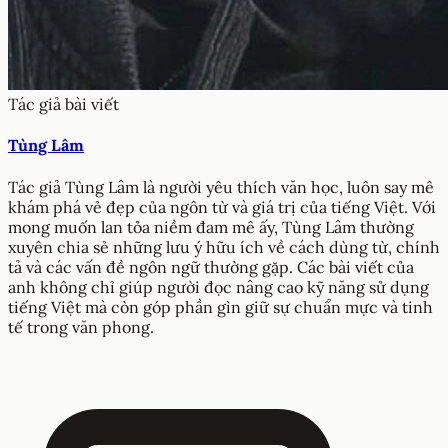
Tác giả bài viết
Tùng Lâm
Tác giả Tùng Lâm là người yêu thích văn học, luôn say mê
khám phá vẻ đẹp của ngôn từ và giá trị của tiếng Việt. Với
mong muốn lan tỏa niềm đam mê ấy, Tùng Lâm thường
xuyên chia sẻ những lưu ý hữu ích về cách dùng từ, chính
tả và các vấn đề ngôn ngữ thường gặp. Các bài viết của
anh không chỉ giúp người đọc nâng cao kỹ năng sử dụng
tiếng Việt mà còn góp phần gìn giữ sự chuẩn mực và tinh
tế trong văn phong.