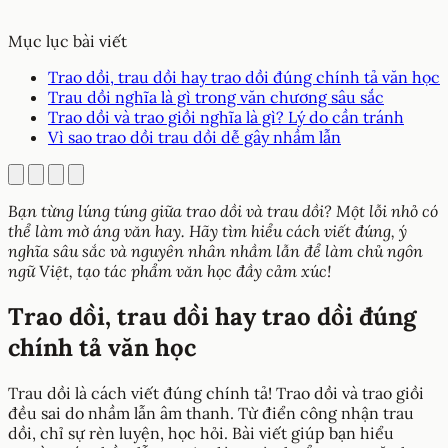
Mục lục bài viết
Trao dồi, trau dồi hay trao dồi đúng chính tả văn học
Trau dồi nghĩa là gì trong văn chương sâu sắc
Trao dồi và trao giồi nghĩa là gì? Lý do cần tránh
Vì sao trao dồi trau dồi dễ gây nhầm lẫn
Bạn từng lúng túng giữa trao dồi và trau dồi? Một lỗi nhỏ có
thể làm mờ áng văn hay. Hãy tìm hiểu cách viết đúng, ý
nghĩa sâu sắc và nguyên nhân nhầm lẫn để làm chủ ngôn
ngữ Việt, tạo tác phẩm văn học đầy cảm xúc!
Trao dồi, trau dồi hay trao dồi đúng
chính tả văn học
Trau dồi là cách viết đúng chính tả! Trao dồi và trao giồi
đều sai do nhầm lẫn âm thanh. Từ điển công nhận trau
dồi, chỉ sự rèn luyện, học hỏi. Bài viết giúp bạn hiểu