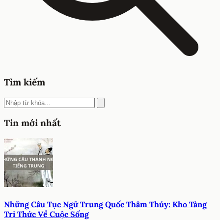
Tìm kiếm
Tin mới nhất
Những Câu Tục Ngữ Trung Quốc Thâm Thúy: Kho Tàng
Tri Thức Về Cuộc Sống