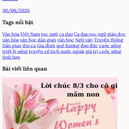
30/06/2026
Tags nổi bật
Văn hóa Việt Nam
tục ngữ
ca dao
Ca dao tục ngữ
giáo dục
văn hóa
văn học dân gian
văn học
Ngữ văn
Truyền thống
Dân gian
thơ ca
Gia đình
quê hương
đạo đức
cuộc sống
triết lý sống
truyện cổ tích nước ngoài
giá trị cuộc sống
tình bạn
Bài viết liên quan