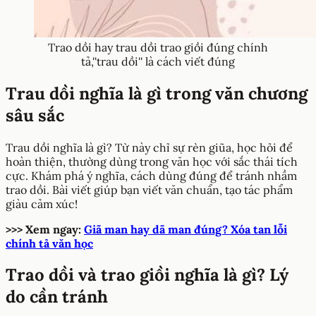
Trao dồi hay trau dồi trao giồi đúng chính
tả,''trau dồi'' là cách viết đúng
Trau dồi nghĩa là gì trong văn chương
sâu sắc
Trau dồi nghĩa là gì? Từ này chỉ sự rèn giũa, học hỏi để
hoàn thiện, thường dùng trong văn học với sắc thái tích
cực. Khám phá ý nghĩa, cách dùng đúng để tránh nhầm
trao dồi. Bài viết giúp bạn viết văn chuẩn, tạo tác phẩm
giàu cảm xúc!
>>> Xem ngay:
Giã man hay dã man đúng? Xóa tan lỗi
chính tả văn học
Trao dồi và trao giồi nghĩa là gì? Lý
do cần tránh