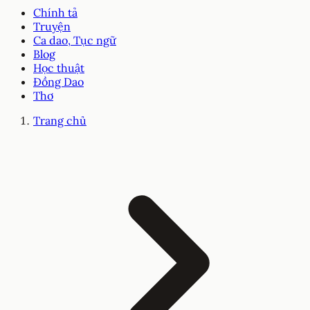
Chính tả
Truyện
Ca dao, Tục ngữ
Blog
Học thuật
Đồng Dao
Thơ
Trang chủ