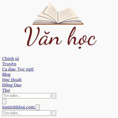
Chính tả
Truyện
Ca dao, Tục ngữ
Blog
Học thuật
Đồng Dao
Thơ
inminhkhoi.com