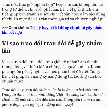
Trao dồi, trao giồi nghĩa là gì? Đây là từ sai, không tồn tại
trong từ điển, chỉ là lỗi phát âm. Bài viết giải thích chi
tiết, giúp bạn tránh sai sót khi viết văn học, đảm bảo dùng
từ chuẩn mực để câu văn thêm giá trị và chuyên nghiệp!
>>> Xem thêm:
Tri kỷ hay tri kỉ đúng chính tả gây nhầm
lẫn bất ngờ
Vì sao trao dồi trau dồi dễ gây nhầm
lẫn
Vì sao trao dồi, trau dồi, trao giồi dễ nhầm? Âm thanh
tương đồng và thiếu kiểm chứng là nguyên nhân. Khám
phá nguồn gốc, ý nghĩa và mẹo phân biệt để viết đúng.
Bài viết giúp bạn nâng kỹ năng dùng từ, tạo áng văn học
chuẩn mực!
Trao dồi hay trau dồi không còn là bí ẩn sau bài viết này.
Dùng từ đúng là tôn vinh tiếng Việt. Hy vọng bạn tự tin viết
chuẩn, để mỗi câu văn đều sâu sắc. Cùng yêu thêm và gìn
giữ vẻ đẹp ngôn ngữ quê hương mỗi ngày!