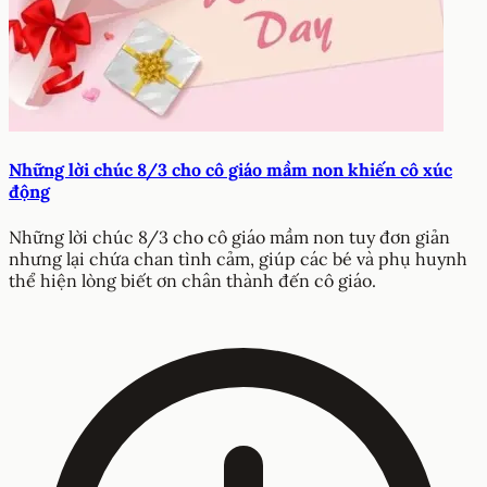
Những lời chúc 8/3 cho cô giáo mầm non khiến cô xúc
động
Những lời chúc 8/3 cho cô giáo mầm non tuy đơn giản
nhưng lại chứa chan tình cảm, giúp các bé và phụ huynh
thể hiện lòng biết ơn chân thành đến cô giáo.