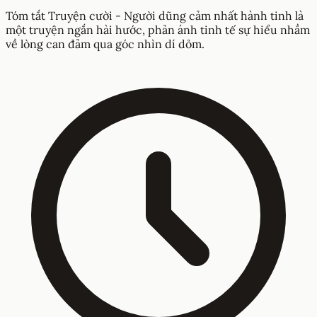
Tóm tắt Truyện cười - Người dũng cảm nhất hành tinh là
một truyện ngắn hài hước, phản ánh tinh tế sự hiểu nhầm
về lòng can đảm qua góc nhìn dí dỏm.