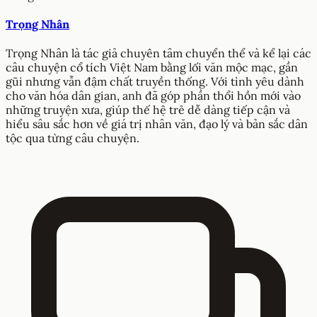
Trọng Nhân
Trọng Nhân là tác giả chuyên tâm chuyển thể và kể lại các
câu chuyện cổ tích Việt Nam bằng lối văn mộc mạc, gần
gũi nhưng vẫn đậm chất truyền thống. Với tình yêu dành
cho văn hóa dân gian, anh đã góp phần thổi hồn mới vào
những truyện xưa, giúp thế hệ trẻ dễ dàng tiếp cận và
hiểu sâu sắc hơn về giá trị nhân văn, đạo lý và bản sắc dân
tộc qua từng câu chuyện.