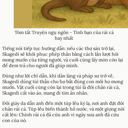
Tóm tắt Truyện ngụ ngôn - Tình bạn của rái cá
hay nhất
Tiếng nói tiếp tục hướng dẫn: nếu các thợ săn trở lại,
Skagedi sẽ khôi phục phép thần bằng cách lần lượt hỏi
mong muốn của từng người, và cuối cùng lấy món còn lại
để đem trả cho người đã giúp mình.
Đúng như lời chỉ dẫn, khi dân làng và pháp sư trở về,
Skagedi dùng túi thần cho họ bắt đúng con mồi họ mong
muốn. Vật cuối cùng còn lại trong túi là đôi chân rái cá,
Skagedi cất vào áo, mang đi tìm ân nhân.
Đôi giày da dẫn anh đến một túp lều kỳ lạ, nơi anh đặt đôi
chân rái cá. Túp lều biến thành hồ nước, và một giọng nói
cất lên: Chính rái cá đã cứu anh vì ngày xưa anh đã cứu
con của nó.