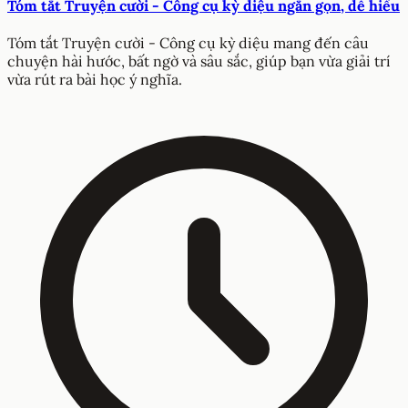
Tóm tắt Truyện cười - Công cụ kỳ diệu ngắn gọn, dễ hiểu
Tóm tắt Truyện cười - Công cụ kỳ diệu mang đến câu
chuyện hài hước, bất ngờ và sâu sắc, giúp bạn vừa giải trí
vừa rút ra bài học ý nghĩa.