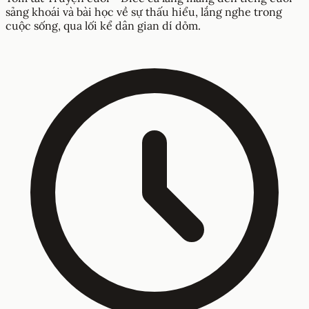
sảng khoái và bài học về sự thấu hiểu, lắng nghe trong
cuộc sống, qua lối kể dân gian dí dỏm.