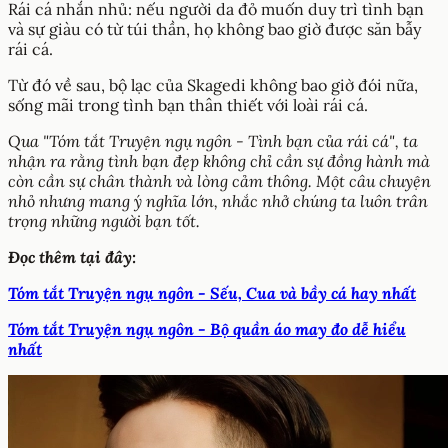
Rái cá nhắn nhủ: nếu người da đỏ muốn duy trì tình bạn
và sự giàu có từ túi thần, họ không bao giờ được săn bẫy
rái cá.
Từ đó về sau, bộ lạc của Skagedi không bao giờ đói nữa,
sống mãi trong tình bạn thân thiết với loài rái cá.
Qua "Tóm tắt Truyện ngụ ngôn - Tình bạn của rái cá", ta
nhận ra rằng tình bạn đẹp không chỉ cần sự đồng hành mà
còn cần sự chân thành và lòng cảm thông. Một câu chuyện
nhỏ nhưng mang ý nghĩa lớn, nhắc nhở chúng ta luôn trân
trọng những người bạn tốt.
Đọc thêm tại đây:
Tóm tắt Truyện ngụ ngôn - Sếu, Cua và bầy cá hay nhất
Tóm tắt Truyện ngụ ngôn - Bộ quần áo may đo dễ hiểu
nhất