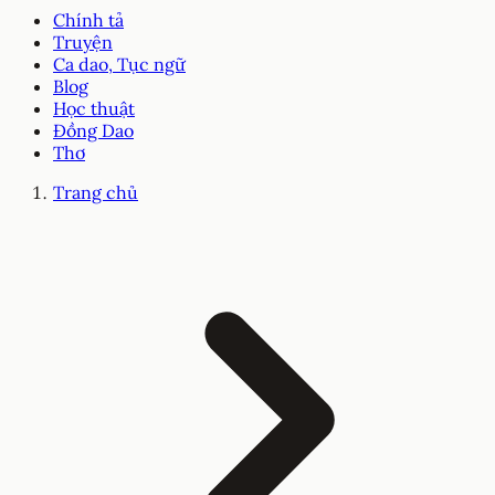
Chính tả
Truyện
Ca dao, Tục ngữ
Blog
Học thuật
Đồng Dao
Thơ
Trang chủ