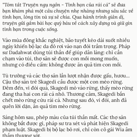
"Tóm tắt Truyện ngụ ngôn - Tình bạn của rái cá" sẽ đưa
bạn khám phá một câu chuyện nhẹ nhàng nhưng sâu sắc về
tình bạn, lòng tin và sự sẻ chia. Qua hành trình giản dị,
truyện gửi gắm bài học quý báu về cách xây dựng và giữ gìn
tình bạn trong cuộc sống.
Vào mùa đông khắc nghiệt, bão tuyết kéo dài suốt nhiều
ngày khiến bộ lạc da đỏ rơi vào nạn đói trầm trọng. Pháp
sư Dadahwat dùng túi thần để giúp dân làng: chỉ cần
chạm vào túi, thợ săn sẽ được con mồi mong muốn,
nhưng có điều cấm: không được ăn quả tim con mồi.
Tù trưởng và các thợ săn lần lượt nhận được gấu, hươu...
Cậu thợ săn trẻ Skagedi cầu được một con mèo rừng.
Đêm đến, vì đói quá, Skagedi mò vào rừng, thấy mèo rừng
đang tha hai con rái cá nhỏ. Thương cảm, Skagedi bắn
chết mèo rừng cứu rái cá. Nhưng sau đó, vì đói, anh đã
quên lời dặn, ăn quả tim mèo rừng.
Sáng hôm sau, phép màu của túi thần mất. Các thợ săn
không bắt được gì, pháp sư tra xét và phát hiện Skagedi
phạm luật. Skagedi bị bộ lạc bỏ rơi, chỉ còn cô gái Wia âm
thầm thương xót.