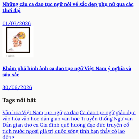
Những câu ca dao tục ngữ nói về sắc đẹp phụ nữ qua các
thời đại
01/07/2026
Khám phá hình ảnh ca dao tục ngữ Việt Nam ý nghĩa và
sâu sắc
30/06/2026
Tags nổi bật
Văn hóa Việt Nam
tục ngữ
ca dao
Ca dao tục ngữ
giáo dục
văn hóa
văn học dân gian
văn học
Truyền thống
Ngữ văn
Dân gian
thơ ca
Gia đình
quê hương
đạo đức
truyện cổ
tích nước ngoài
giá trị cuộc sống
tình bạn
thầy cô
lao
động