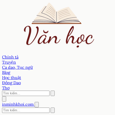
Chính tả
Truyện
Ca dao, Tục ngữ
Blog
Học thuật
Đồng Dao
Thơ
inminhkhoi.com