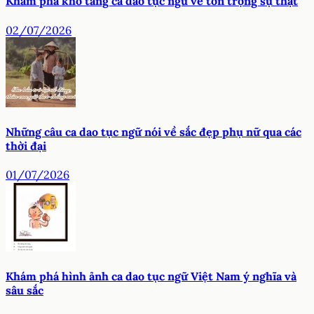
Khám phá kho tàng ca dao tục ngữ về tôn trọng sự thật
02/07/2026
Những câu ca dao tục ngữ nói về sắc đẹp phụ nữ qua các
thời đại
01/07/2026
Khám phá hình ảnh ca dao tục ngữ Việt Nam ý nghĩa và
sâu sắc