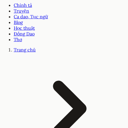
Chính tả
Truyện
Ca dao, Tục ngữ
Blog
Học thuật
Đồng Dao
Thơ
Trang chủ