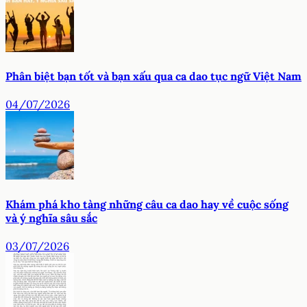
Phân biệt bạn tốt và bạn xấu qua ca dao tục ngữ Việt Nam
04/07/2026
Khám phá kho tàng những câu ca dao hay về cuộc sống
và ý nghĩa sâu sắc
03/07/2026