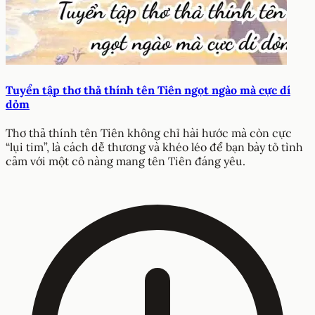
Tuyển tập thơ thả thính tên Tiên ngọt ngào mà cực dí
dỏm
Thơ thả thính tên Tiên không chỉ hài hước mà còn cực
“lụi tim”, là cách dễ thương và khéo léo để bạn bày tỏ tình
cảm với một cô nàng mang tên Tiên đáng yêu.