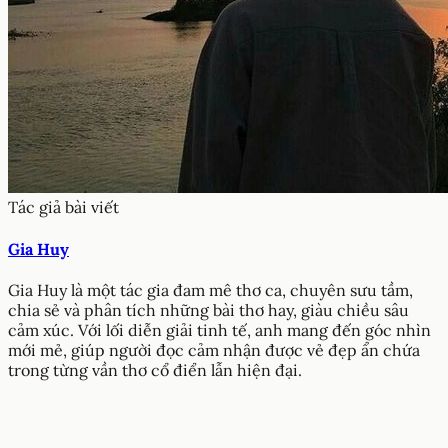
Tác giả bài viết
Gia Huy
Gia Huy là một tác gia đam mê thơ ca, chuyên sưu tầm,
chia sẻ và phân tích những bài thơ hay, giàu chiều sâu
cảm xúc. Với lối diễn giải tinh tế, anh mang đến góc nhìn
mới mẻ, giúp người đọc cảm nhận được vẻ đẹp ẩn chứa
trong từng vần thơ cổ điển lẫn hiện đại.