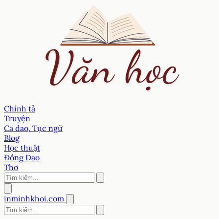
Chính tả
Truyện
Ca dao, Tục ngữ
Blog
Học thuật
Đồng Dao
Thơ
inminhkhoi.com