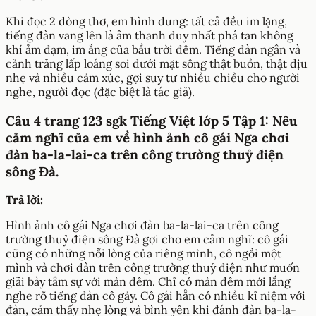
Khi đọc 2 dòng thơ, em hình dung: tất cả đều im lặng,
tiếng đàn vang lên là âm thanh duy nhất phá tan không
khí ảm đạm, im ắng của bầu trời đêm. Tiếng đàn ngân và
cảnh trăng lấp loáng soi dưới mặt sông thật buồn, thật dịu
nhẹ và nhiều cảm xúc, gợi suy tư nhiều chiều cho người
nghe, người đọc (đặc biệt là tác giả).
Câu 4 trang 123 sgk Tiếng Việt lớp 5 Tập 1: Nêu
cảm nghĩ của em về hình ảnh cô gái Nga chơi
đàn ba-la-lai-ca trên công trường thuỷ điện
sông Đà.
Trả lời:
Hình ảnh cô gái Nga chơi đàn ba-la-lai-ca trên công
trường thuỷ điện sông Đà gợi cho em cảm nghĩ: cô gái
cũng có những nỗi lòng của riêng mình, cô ngồi một
mình và chơi đàn trên công trường thuỷ điện như muốn
giãi bày tâm sự với màn đêm. Chỉ có màn đêm mới lắng
nghe rõ tiếng đàn cô gảy. Cô gái hẳn có nhiều kỉ niệm với
đàn, cảm thấy nhẹ lòng và bình yên khi đánh đàn ba-la-