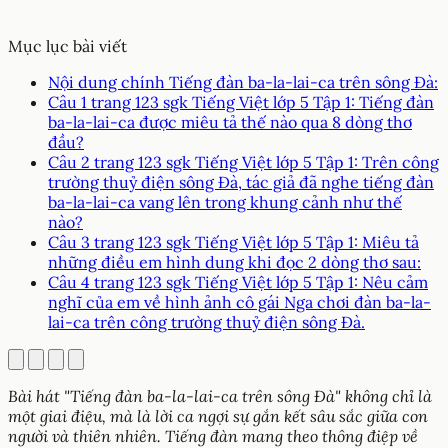
Mục lục bài viết
Nội dung chính Tiếng đàn ba-la-lai-ca trên sông Đà:
Câu 1 trang 123 sgk Tiếng Việt lớp 5 Tập 1: Tiếng đàn
ba-la-lai-ca được miêu tả thế nào qua 8 dòng thơ
đầu?
Câu 2 trang 123 sgk Tiếng Việt lớp 5 Tập 1: Trên công
trường thuỷ điện sông Đà, tác giả đã nghe tiếng đàn
ba-la-lai-ca vang lên trong khung cảnh như thế
nào?
Câu 3 trang 123 sgk Tiếng Việt lớp 5 Tập 1: Miêu tả
những điều em hình dung khi đọc 2 dòng thơ sau:
Câu 4 trang 123 sgk Tiếng Việt lớp 5 Tập 1: Nêu cảm
nghĩ của em về hình ảnh cô gái Nga chơi đàn ba-la-
lai-ca trên công trường thuỷ điện sông Đà.
Bài hát "Tiếng đàn ba-la-lai-ca trên sông Đà" không chỉ là
một giai điệu, mà là lời ca ngợi sự gắn kết sâu sắc giữa con
người và thiên nhiên. Tiếng đàn mang theo thông điệp về