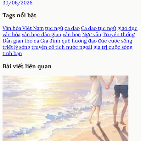
30/06/2026
Tags nổi bật
Văn hóa Việt Nam
tục ngữ
ca dao
Ca dao tục ngữ
giáo dục
văn hóa
văn học dân gian
văn học
Ngữ văn
Truyền thống
Dân gian
thơ ca
Gia đình
quê hương
đạo đức
cuộc sống
triết lý sống
truyện cổ tích nước ngoài
giá trị cuộc sống
tình bạn
Bài viết liên quan