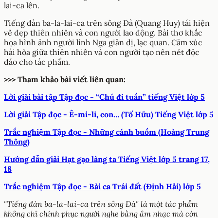
lai-ca lên.
Tiếng đàn ba-la-lai-ca trên sông Đà (Quang Huy) tái hiện
vẻ đẹp thiên nhiên và con người lao động. Bài thơ khắc
họa hình ảnh người lính Nga giản dị, lạc quan. Cảm xúc
hài hòa giữa thiên nhiên và con người tạo nên nét độc
đáo cho tác phẩm.
>>> Tham khảo bài viết liên quan:
Lời giải bài tập Tập đọc - “Chú đi tuần” tiếng Việt lớp 5
Lời giải Tập đọc - Ê-mi-li, con… (Tố Hữu) Tiếng Việt lớp 5
Trắc nghiệm Tập đọc - Những cánh buồm (Hoàng Trung
Thông)
Hướng dẫn giải Hạt gạo làng ta Tiếng Việt lớp 5 trang 17,
18
Trắc nghiệm Tập đọc - Bài ca Trái đất (Định Hải) lớp 5
"Tiếng đàn ba-la-lai-ca trên sông Đà" là một tác phẩm
không chỉ chinh phục người nghe bằng âm nhạc mà còn