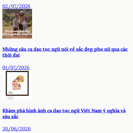
02/07/2026
Những câu ca dao tục ngữ nói về sắc đẹp phụ nữ qua các
thời đại
01/07/2026
Khám phá hình ảnh ca dao tục ngữ Việt Nam ý nghĩa và
sâu sắc
30/06/2026