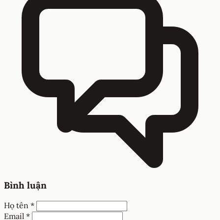
Bình luận
Họ tên *
Email *