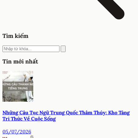
Tìm kiếm
Tin mới nhất
Những Câu Tục Ngữ Trung Quốc Thâm Thúy: Kho Tàng
Tri Thức Về Cuộc Sống
05/07/2026