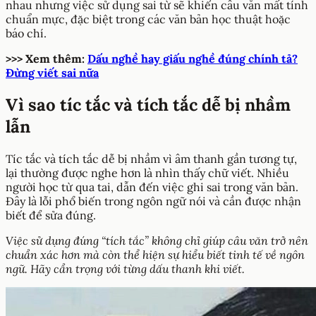
nhau nhưng việc sử dụng sai từ sẽ khiến câu văn mất tính
chuẩn mực, đặc biệt trong các văn bản học thuật hoặc
báo chí.
>>> Xem thêm:
Dấu nghề hay giấu nghề đúng chính tả?
Đừng viết sai nữa
Vì sao tíc tắc và tích tắc dễ bị nhầm
lẫn
Tíc tắc và tích tắc dễ bị nhầm vì âm thanh gần tương tự,
lại thường được nghe hơn là nhìn thấy chữ viết. Nhiều
người học từ qua tai, dẫn đến việc ghi sai trong văn bản.
Đây là lỗi phổ biến trong ngôn ngữ nói và cần được nhận
biết để sửa đúng.
Việc sử dụng đúng “tích tắc” không chỉ giúp câu văn trở nên
chuẩn xác hơn mà còn thể hiện sự hiểu biết tinh tế về ngôn
ngữ. Hãy cẩn trọng với từng dấu thanh khi viết.