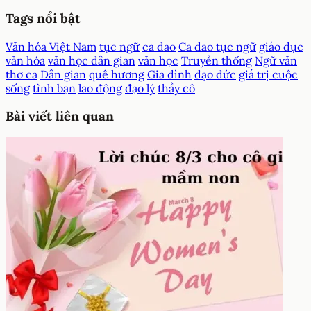
Tags nổi bật
Văn hóa Việt Nam
tục ngữ
ca dao
Ca dao tục ngữ
giáo dục
văn hóa
văn học dân gian
văn học
Truyền thống
Ngữ văn
thơ ca
Dân gian
quê hương
Gia đình
đạo đức
giá trị cuộc
sống
tình bạn
lao động
đạo lý
thầy cô
Bài viết liên quan