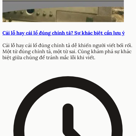
Cái lỗ hay cái lổ đúng chính tả? Sự khác biệt cần lưu ý
Cái lỗ hay cái lổ đúng chính tả dễ khiến người viết bối rối.
Một từ đúng chính tả, một từ sai. Cùng khám phá sự khác
biệt giữa chúng để tránh mắc lỗi khi viết.