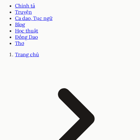
Chính tả
Truyện
Ca dao, Tục ngữ
Blog
Học thuật
Đồng Dao
Thơ
Trang chủ