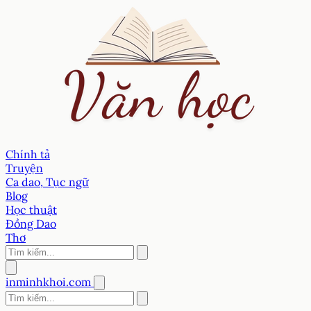
Chính tả
Truyện
Ca dao, Tục ngữ
Blog
Học thuật
Đồng Dao
Thơ
inminhkhoi.com