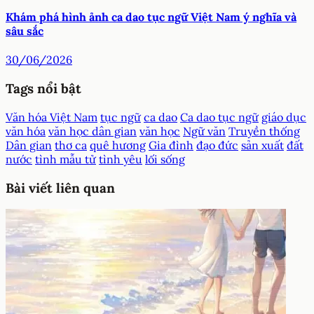
Khám phá hình ảnh ca dao tục ngữ Việt Nam ý nghĩa và
sâu sắc
30/06/2026
Tags nổi bật
Văn hóa Việt Nam
tục ngữ
ca dao
Ca dao tục ngữ
giáo dục
văn hóa
văn học dân gian
văn học
Ngữ văn
Truyền thống
Dân gian
thơ ca
quê hương
Gia đình
đạo đức
sản xuất
đất
nước
tình mẫu tử
tình yêu
lối sống
Bài viết liên quan