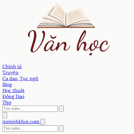
Chính tả
Truyện
Ca dao, Tục ngữ
Blog
Học thuật
Đồng Dao
Thơ
inminhkhoi.com