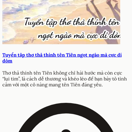
Tuyển tập thơ thả thính tên Tiên ngọt ngào mà cực dí
dỏm
Thơ thả thính tên Tiên không chỉ hài hước mà còn cực
“lụi tim”, là cách dễ thương và khéo léo để bạn bày tỏ tình
cảm với một cô nàng mang tên Tiên đáng yêu.