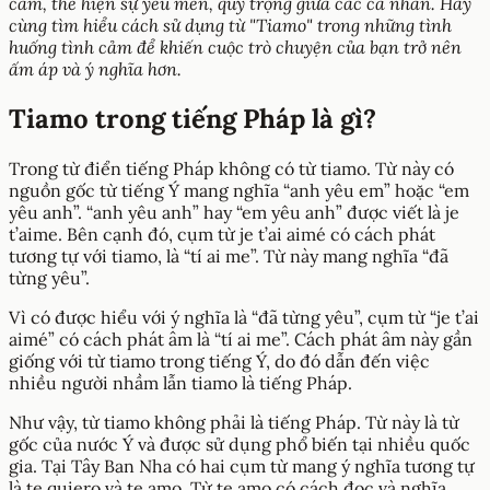
cảm, thể hiện sự yêu mến, quý trọng giữa các cá nhân. Hãy
cùng tìm hiểu cách sử dụng từ "Tiamo" trong những tình
huống tình cảm để khiến cuộc trò chuyện của bạn trở nên
ấm áp và ý nghĩa hơn.
Tiamo trong tiếng Pháp là gì?
Trong từ điển tiếng Pháp không có từ tiamo. Từ này có
nguồn gốc từ tiếng Ý mang nghĩa “anh yêu em” hoặc “em
yêu anh”. “anh yêu anh” hay “em yêu anh” được viết là je
t’aime. Bên cạnh đó, cụm từ je t’ai aimé có cách phát
tương tự với tiamo, là “tí ai me”. Từ này mang nghĩa “đã
từng yêu”.
Vì có được hiểu với ý nghĩa là “đã từng yêu”, cụm từ “je t’ai
aimé” có cách phát âm là “tí ai me”. Cách phát âm này gần
giống với từ tiamo trong tiếng Ý, do đó dẫn đến việc
nhiều người nhầm lẫn tiamo là tiếng Pháp.
Như vậy, từ tiamo không phải là tiếng Pháp. Từ này là từ
gốc của nước Ý và được sử dụng phổ biến tại nhiều quốc
gia. Tại Tây Ban Nha có hai cụm từ mang ý nghĩa tương tự
là te quiero và te amo. Từ te amo có cách đọc và nghĩa