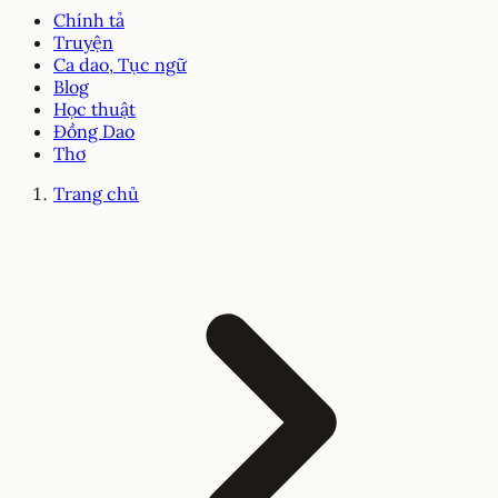
Chính tả
Truyện
Ca dao, Tục ngữ
Blog
Học thuật
Đồng Dao
Thơ
Trang chủ