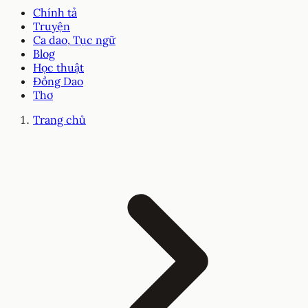
Chính tả
Truyện
Ca dao, Tục ngữ
Blog
Học thuật
Đồng Dao
Thơ
Trang chủ