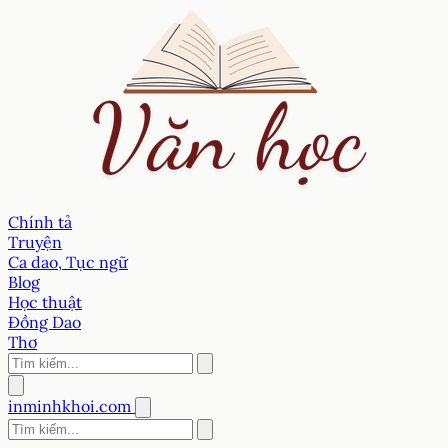
Chính tả
Truyện
Ca dao, Tục ngữ
Blog
Học thuật
Đồng Dao
Thơ
inminhkhoi.com