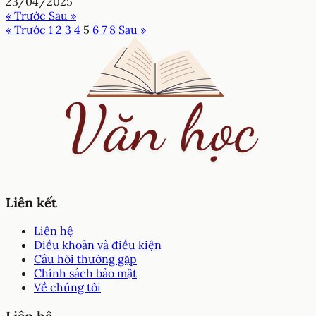
23/04/2025
« Trước
Sau »
« Trước
1
2
3
4
5
6
7
8
Sau »
Liên kết
Liên hệ
Điều khoản và điều kiện
Câu hỏi thường gặp
Chính sách bảo mật
Về chúng tôi