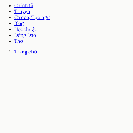
Chính tả
Truyện
Ca dao, Tục ngữ
Blog
Học thuật
Đồng Dao
Thơ
Trang chủ