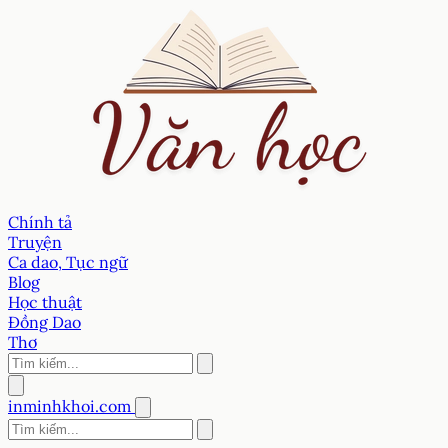
Chính tả
Truyện
Ca dao, Tục ngữ
Blog
Học thuật
Đồng Dao
Thơ
inminhkhoi.com