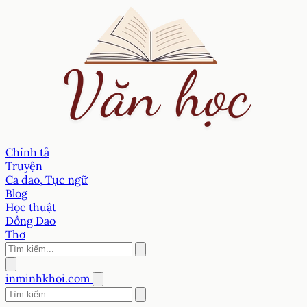
Chính tả
Truyện
Ca dao, Tục ngữ
Blog
Học thuật
Đồng Dao
Thơ
inminhkhoi.com