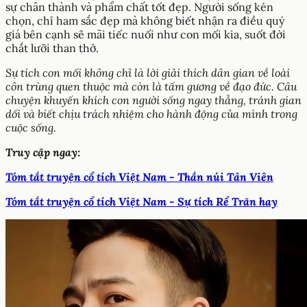
sự chân thành và phẩm chất tốt đẹp. Người sống kén
chọn, chỉ ham sắc đẹp mà không biết nhận ra điều quý
giá bên cạnh sẽ mãi tiếc nuối như con mối kia, suốt đời
chắt lưỡi than thở.
Sự tích con mối không chỉ là lời giải thích dân gian về loài
côn trùng quen thuộc mà còn là tấm gương về đạo đức. Câu
chuyện khuyến khích con người sống ngay thẳng, tránh gian
dối và biết chịu trách nhiệm cho hành động của mình trong
cuộc sống.
Truy cập ngay:
Tóm tắt truyện cổ tích Việt Nam - Thần núi Tản Viên
Tóm tắt truyện cổ tích Việt Nam - Sự tích Rể Trăn hay