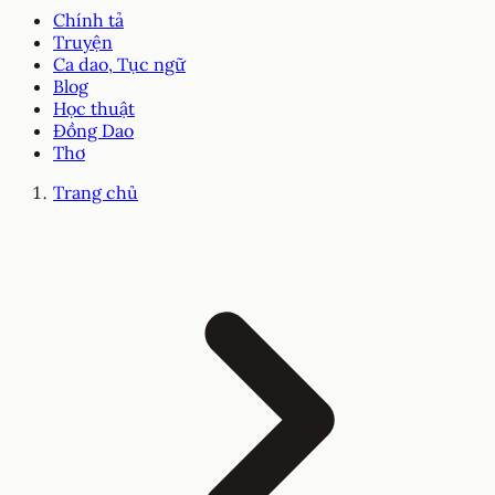
Chính tả
Truyện
Ca dao, Tục ngữ
Blog
Học thuật
Đồng Dao
Thơ
Trang chủ