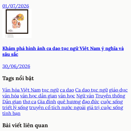
01/07/2026
Khám phá hình ảnh ca dao tục ngữ Việt Nam ý nghĩa và
sâu sắc
30/06/2026
Tags nổi bật
Văn hóa Việt Nam
tục ngữ
ca dao
Ca dao tục ngữ
giáo dục
văn hóa
văn học dân gian
văn học
Ngữ văn
Truyền thống
Dân gian
thơ ca
Gia đình
quê hương
đạo đức
cuộc sống
triết lý sống
truyện cổ tích nước ngoài
giá trị cuộc sống
tình bạn
Bài viết liên quan