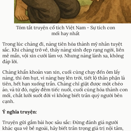
Tóm tắt truyện cổ tích Việt Nam - Sự tích con
mối hay nhất
Trong lúc chàng đi, nàng tiên hóa thành mỹ nhân tuyệt
sắc. Khi chàng trở về, thấy nàng xinh đẹp rạng ngời, liền
mê mẩn, vội xin cưới làm vợ. Nhưng nàng lánh xa, không
đáp lời.
Chàng khẩn khoản van xin, cuối cùng chạy đến ôm lấy
nàng, thì ôm hụt, vì nàng bay lên trời, tiết lộ thân phận là
tiên, hết hạn xuống trần. Chàng chỉ giật được một chéo
áo, và từ đó, ngày đêm tiếc nuối, cuối cùng hóa thành con
mối, chắt lưỡi suốt đời vì không biết trân quý người bên
cạnh.
Ý nghĩa truyện:
Truyện gửi gắm bài học sâu sắc: Đừng đánh giá người
khác qua vẻ bề ngoài, hãy biết trân trọng giá trị nội tâm,