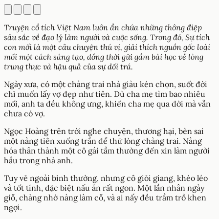
Truyện cổ tích Việt Nam luôn ẩn chứa những thông điệp
sâu sắc về đạo lý làm người và cuộc sống. Trong đó, Sự tích
con mối là một câu chuyện thú vị, giải thích nguồn gốc loài
mối một cách sáng tạo, đồng thời gửi gắm bài học về lòng
trung thực và hậu quả của sự dối trá.
Ngày xưa, có một chàng trai nhà giàu kén chọn, suốt đời
chỉ muốn lấy vợ đẹp như tiên. Dù cha mẹ tìm bao nhiêu
mối, anh ta đều không ưng, khiến cha mẹ qua đời mà vẫn
chưa có vợ.
Ngọc Hoàng trên trời nghe chuyện, thương hại, bèn sai
một nàng tiên xuống trần để thử lòng chàng trai. Nàng
hóa thân thành một cô gái tầm thường đến xin làm người
hầu trong nhà anh.
Tuy vẻ ngoài bình thường, nhưng cô giỏi giang, khéo léo
và tốt tính, đặc biệt nấu ăn rất ngon. Một lần nhân ngày
giỗ, chàng nhờ nàng làm cỗ, và ai nấy đều trầm trồ khen
ngợi.