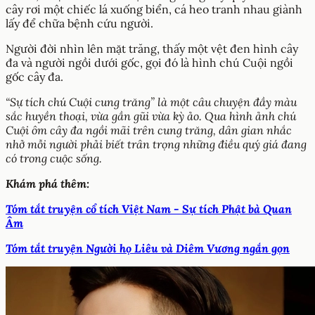
cây rơi một chiếc lá xuống biển, cá heo tranh nhau giành
lấy để chữa bệnh cứu người.
Người đời nhìn lên mặt trăng, thấy một vệt đen hình cây
đa và người ngồi dưới gốc, gọi đó là hình chú Cuội ngồi
gốc cây đa.
“Sự tích chú Cuội cung trăng” là một câu chuyện đầy màu
sắc huyền thoại, vừa gần gũi vừa kỳ ảo. Qua hình ảnh chú
Cuội ôm cây đa ngồi mãi trên cung trăng, dân gian nhắc
nhở mỗi người phải biết trân trọng những điều quý giá đang
có trong cuộc sống.
Khám phá thêm:
Tóm tắt truyện cổ tích Việt Nam - Sự tích Phật bà Quan
Âm
Tóm tắt truyện Người họ Liêu và Diêm Vương ngắn gọn