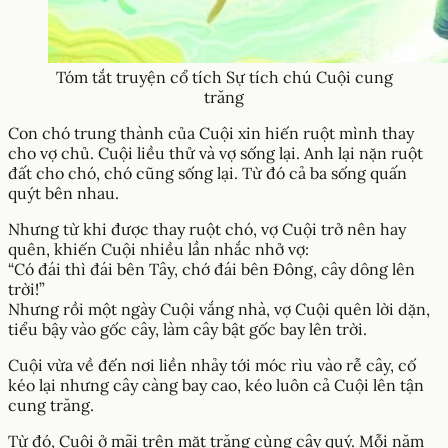
Tóm tắt truyện cổ tích Sự tích chú Cuội cung
trăng
Con chó trung thành của Cuội xin hiến ruột mình thay
cho vợ chủ. Cuội liều thử và vợ sống lại. Anh lại nặn ruột
đất cho chó, chó cũng sống lại. Từ đó cả ba sống quấn
quýt bên nhau.
Nhưng từ khi được thay ruột chó, vợ Cuội trở nên hay
quên, khiến Cuội nhiều lần nhắc nhở vợ:
“Có đái thì đái bên Tây, chớ đái bên Đông, cây dông lên
trời!”
Nhưng rồi một ngày Cuội vắng nhà, vợ Cuội quên lời dặn,
tiểu bậy vào gốc cây, làm cây bật gốc bay lên trời.
Cuội vừa về đến nơi liền nhảy tới móc rìu vào rễ cây, cố
kéo lại nhưng cây càng bay cao, kéo luôn cả Cuội lên tận
cung trăng.
Từ đó, Cuội ở mãi trên mặt trăng cùng cây quý. Mỗi năm