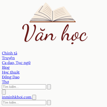
Chính tả
Truyện
Ca dao, Tục ngữ
Blog
Học thuật
Đồng Dao
Thơ
inminhkhoi.com