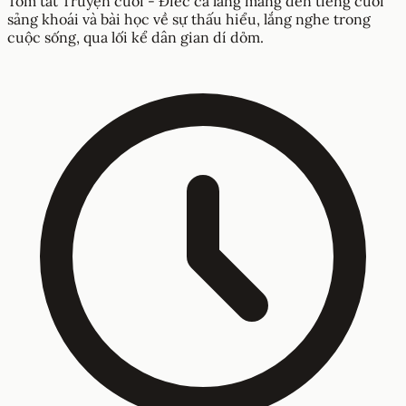
Tóm tắt Truyện cười - Điếc cả làng mang đến tiếng cười
sảng khoái và bài học về sự thấu hiểu, lắng nghe trong
cuộc sống, qua lối kể dân gian dí dỏm.