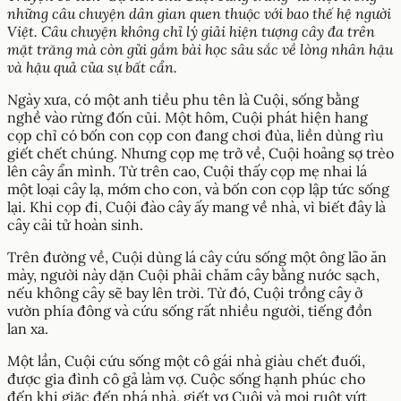
những câu chuyện dân gian quen thuộc với bao thế hệ người
Việt. Câu chuyện không chỉ lý giải hiện tượng cây đa trên
mặt trăng mà còn gửi gắm bài học sâu sắc về lòng nhân hậu
và hậu quả của sự bất cẩn.
Ngày xưa, có một anh tiều phu tên là Cuội, sống bằng
nghề vào rừng đốn củi. Một hôm, Cuội phát hiện hang
cọp chỉ có bốn con cọp con đang chơi đùa, liền dùng rìu
giết chết chúng. Nhưng cọp mẹ trở về, Cuội hoảng sợ trèo
lên cây ẩn mình. Từ trên cao, Cuội thấy cọp mẹ nhai lá
một loại cây lạ, mớm cho con, và bốn con cọp lập tức sống
lại. Khi cọp đi, Cuội đào cây ấy mang về nhà, vì biết đây là
cây cải tử hoàn sinh.
Trên đường về, Cuội dùng lá cây cứu sống một ông lão ăn
mày, người này dặn Cuội phải chăm cây bằng nước sạch,
nếu không cây sẽ bay lên trời. Từ đó, Cuội trồng cây ở
vườn phía đông và cứu sống rất nhiều người, tiếng đồn
lan xa.
Một lần, Cuội cứu sống một cô gái nhà giàu chết đuối,
được gia đình cô gả làm vợ. Cuộc sống hạnh phúc cho
đến khi giặc đến phá nhà, giết vợ Cuội và moi ruột vứt