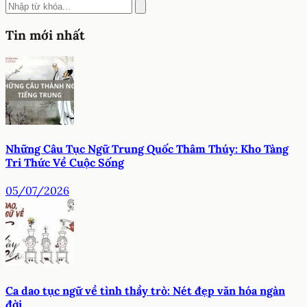
Tin mới nhất
Những Câu Tục Ngữ Trung Quốc Thâm Thúy: Kho Tàng
Tri Thức Về Cuộc Sống
05/07/2026
Ca dao tục ngữ về tình thầy trò: Nét đẹp văn hóa ngàn
đời