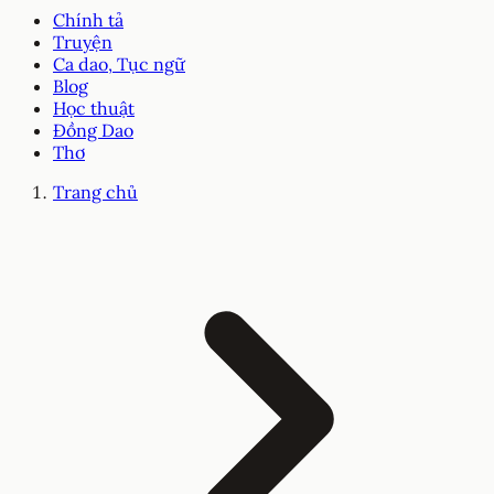
Chính tả
Truyện
Ca dao, Tục ngữ
Blog
Học thuật
Đồng Dao
Thơ
Trang chủ