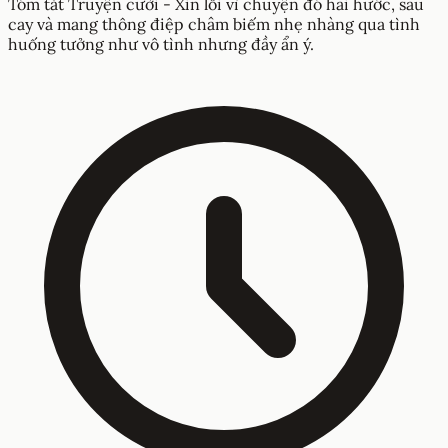
Tóm tắt Truyện cười - Xin lỗi vì chuyện đó hài hước, sâu
cay và mang thông điệp châm biếm nhẹ nhàng qua tình
huống tưởng như vô tình nhưng đầy ẩn ý.