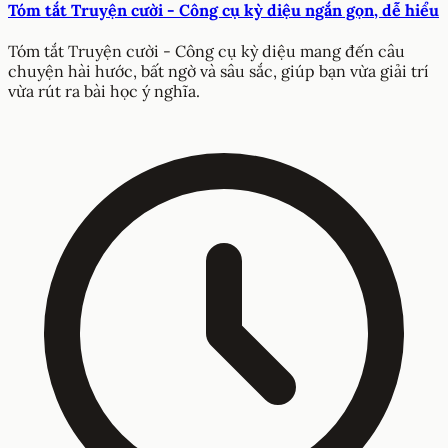
Tóm tắt Truyện cười - Công cụ kỳ diệu ngắn gọn, dễ hiểu
Tóm tắt Truyện cười - Công cụ kỳ diệu mang đến câu
chuyện hài hước, bất ngờ và sâu sắc, giúp bạn vừa giải trí
vừa rút ra bài học ý nghĩa.