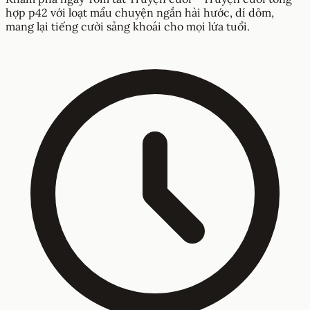
hợp p42 với loạt mẩu chuyện ngắn hài hước, dí dỏm,
mang lại tiếng cười sảng khoái cho mọi lứa tuổi.