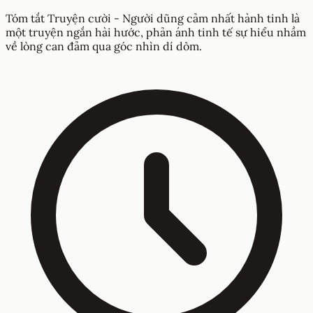
Tóm tắt Truyện cười - Người dũng cảm nhất hành tinh là
một truyện ngắn hài hước, phản ánh tinh tế sự hiểu nhầm
về lòng can đảm qua góc nhìn dí dỏm.