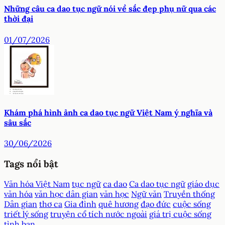
Những câu ca dao tục ngữ nói về sắc đẹp phụ nữ qua các
thời đại
01/07/2026
Khám phá hình ảnh ca dao tục ngữ Việt Nam ý nghĩa và
sâu sắc
30/06/2026
Tags nổi bật
Văn hóa Việt Nam
tục ngữ
ca dao
Ca dao tục ngữ
giáo dục
văn hóa
văn học dân gian
văn học
Ngữ văn
Truyền thống
Dân gian
thơ ca
Gia đình
quê hương
đạo đức
cuộc sống
triết lý sống
truyện cổ tích nước ngoài
giá trị cuộc sống
tình bạn