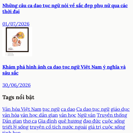
Những câu ca dao tục ngữ nói về sắc đẹp phụ nữ qua các
thời đại
01/07/2026
Khám phá hình ảnh ca dao tục ngữ Việt Nam ý nghĩa và
sâu sắc
30/06/2026
Tags nổi bật
Văn hóa Việt Nam
tục ngữ
ca dao
Ca dao tục ngữ
giáo dục
văn hóa
văn học dân gian
văn học
Ngữ văn
Truyền thống
Dân gian
thơ ca
Gia đình
quê hương
đạo đức
cuộc sống
triết lý sống
truyện cổ tích nước ngoài
giá trị cuộc sống
tình bạn