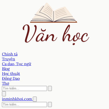
Chính tả
Truyện
Ca dao, Tục ngữ
Blog
Học thuật
Đồng Dao
Thơ
inminhkhoi.com