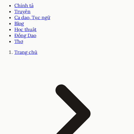
Chính tả
Truyện
Ca dao, Tục ngữ
Blog
Học thuật
Đồng Dao
Thơ
Trang chủ