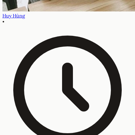
Huy Hùng
•