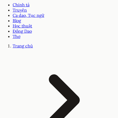
Chính tả
Truyện
Ca dao, Tục ngữ
Blog
Học thuật
Đồng Dao
Thơ
Trang chủ