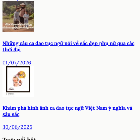
Những câu ca dao tục ngữ nói về sắc đẹp phụ nữ qua các
thời đại
01/07/2026
Khám phá hình ảnh ca dao tục ngữ Việt Nam ý nghĩa và
sâu sắc
30/06/2026
Tags nổi bật