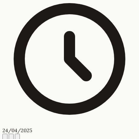
Lời nói chẳng mất tiền mua lựa lời mà nói cho vừa lòng
nhau” và ý nghĩa sâu sắc
Lời nói có thể không mất tiền nhưng lại có sức mạnh to
lớn. Câu nói “lựa lời mà nói cho vừa lòng nhau” khuyên
chúng ta sử dụng lời nói khéo léo, tránh làm tổn thương
người khác.