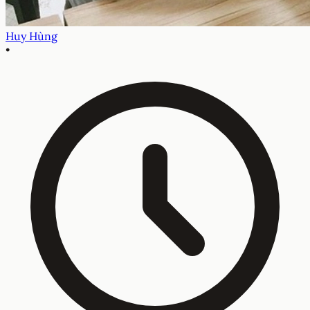
Huy Hùng
•