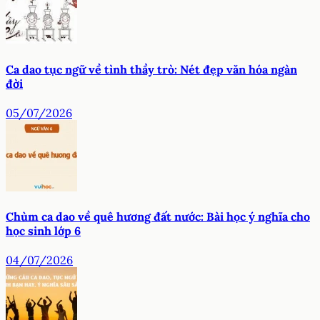
Ca dao tục ngữ về tình thầy trò: Nét đẹp văn hóa ngàn
đời
05/07/2026
Chùm ca dao về quê hương đất nước: Bài học ý nghĩa cho
học sinh lớp 6
04/07/2026