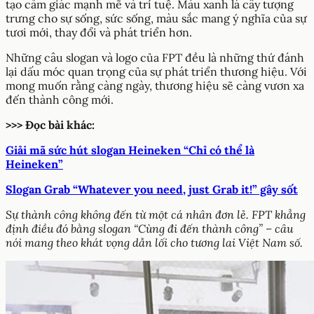
tạo cảm giác mạnh mẽ và trí tuệ. Màu xanh lá cây tượng
trưng cho sự sống, sức sống, màu sắc mang ý nghĩa của sự
tươi mới, thay đổi và phát triển hơn.
Những câu slogan và logo của FPT đều là những thứ đánh
lại dấu móc quan trọng của sự phát triển thương hiệu. Với
mong muốn rằng càng ngày, thương hiệu sẽ càng vươn xa
đến thành công mới.
>>> Đọc bài khác:
Giải mã sức hút slogan Heineken “Chỉ có thể là
Heineken”
Slogan Grab “Whatever you need, just Grab it!” gây sốt
Sự thành công không đến từ một cá nhân đơn lẻ. FPT khẳng
định điều đó bằng slogan “Cùng đi đến thành công” – câu
nói mang theo khát vọng dẫn lối cho tương lai Việt Nam số.