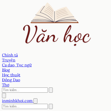
Chính tả
Truyện
Ca dao, Tục ngữ
Blog
Học thuật
Đồng Dao
Thơ
inminhkhoi.com