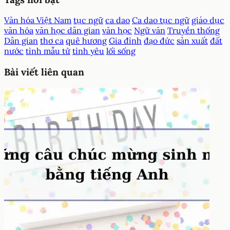
Văn hóa Việt Nam
tục ngữ
ca dao
Ca dao tục ngữ
giáo dục
văn hóa
văn học dân gian
văn học
Ngữ văn
Truyền thống
Dân gian
thơ ca
quê hương
Gia đình
đạo đức
sản xuất
đất
nước
tình mẫu tử
tình yêu
lối sống
Bài viết liên quan