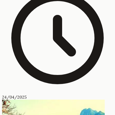
Khẩu hiệu ASEAN là gì và sự ảnh hưởng đến các thành
viên
Khẩu hiệu ASEAN là gì? Khẩu hiệu này thể hiện mục tiêu
đoàn kết, hợp tác giữa các quốc gia Đông Nam Á. Cùng
khám phá ý nghĩa và tầm quan trọng của khẩu hiệu này.