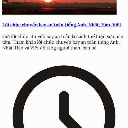
Lời chúc chuyến bay an toàn tiếng Anh, Nhật, Hàn, Việt
Gửi lời chúc chuyến bay an toàn là cách thể hiện sự quan
tâm. Tham khảo lời chúc chuyến bay an toàn tiếng Anh,
Nhật, Hàn và Việt để tặng người thân, bạn bè.