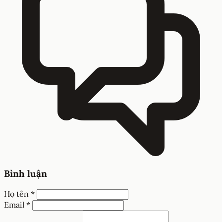
Bình luận
Họ tên *
Email *