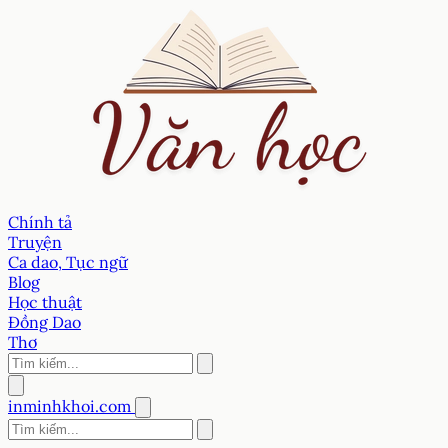
Chính tả
Truyện
Ca dao, Tục ngữ
Blog
Học thuật
Đồng Dao
Thơ
inminhkhoi.com