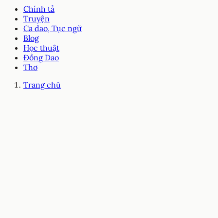
Chính tả
Truyện
Ca dao, Tục ngữ
Blog
Học thuật
Đồng Dao
Thơ
Trang chủ