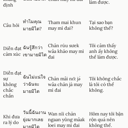
làm được.
định
ทำไมคุณ
Tham mai khun
Tại sao bạn
Câu hỏi
may mì đai?
không thể?
มายมิได?
Chăn rúu sưek
Tôi cảm thấy
ฉันรู้สึกว่า
Diễn đạt
wâa khăo may mì
anh ấy không
cảm xúc
เขามายมิได
đai
thể làm được.
Diễn đạt
ฉันไม่แน่ใจ
sự
Chăn mâi nɛ̂ɛ jə́
Tôi không chắc
ว่าฉันจะ
không
wâa chăn jà may
là tôi có thể
chắc
mì đai
không.
มายมิได
chắn
วันนี้ฉันงาน
Wan nîi chăn
Hôm nay tôi bận
Khi đưa
ยุ่งมากเลย
ngaan yûng mâak
rộn quá nên
ra lý do
loei may mì đai
không thể.
มายมิได