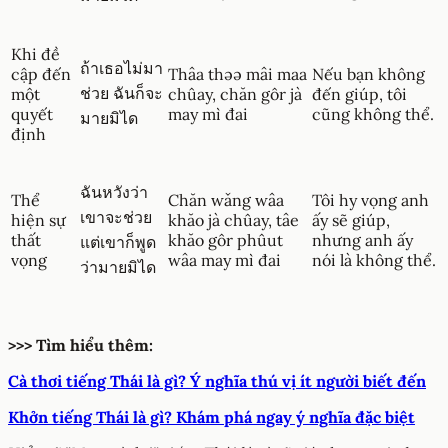
Khi đề
ถ้าเธอไม่มา
cập đến
Thâa thəə mâi maa
Nếu bạn không
ช่วย ฉันก็จะ
một
chûay, chăn gôr jà
đến giúp, tôi
quyết
may mì đai
cũng không thể.
มายมิได
định
ฉันหวังว่า
Thể
Chăn wǎng wâa
Tôi hy vọng anh
เขาจะช่วย
hiện sự
khăo jà chûay, tâe
ấy sẽ giúp,
thất
khăo gôr phûut
nhưng anh ấy
แต่เขาก็พูด
vọng
wâa may mì đai
nói là không thể.
ว่ามายมิได
>>> Tìm hiểu thêm:
Cà thơi tiếng Thái là gì? Ý nghĩa thú vị ít người biết đến
Khởn tiếng Thái là gì? Khám phá ngay ý nghĩa đặc biệt