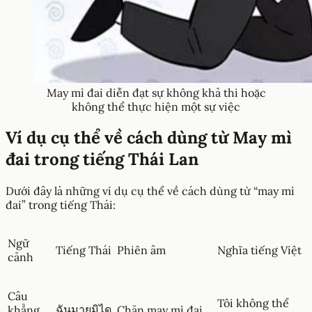
May mì đai diễn đạt sự không khả thi hoặc
không thể thực hiện một sự việc
Ví dụ cụ thể về cách dùng từ May mì
đai trong tiếng Thái Lan
Dưới đây là những ví dụ cụ thể về cách dùng từ “may mì
đai” trong tiếng Thái:
Ngữ
Tiếng Thái
Phiên âm
Nghĩa tiếng Việt
cảnh
Câu
Tôi không thể
ฉันมายมิได
khẳng
Chăn may mì đai