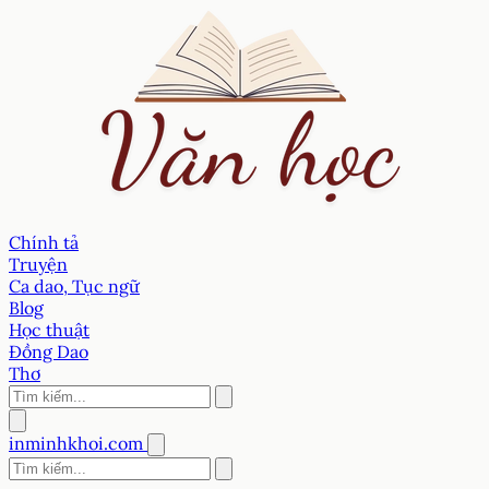
Chính tả
Truyện
Ca dao, Tục ngữ
Blog
Học thuật
Đồng Dao
Thơ
inminhkhoi.com