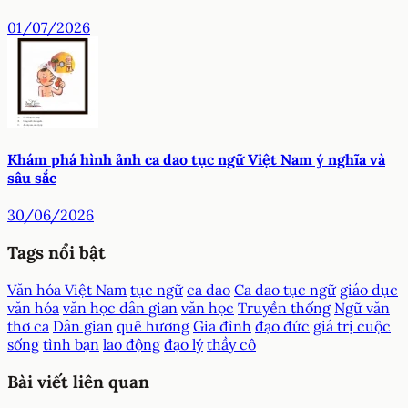
01/07/2026
Khám phá hình ảnh ca dao tục ngữ Việt Nam ý nghĩa và
sâu sắc
30/06/2026
Tags nổi bật
Văn hóa Việt Nam
tục ngữ
ca dao
Ca dao tục ngữ
giáo dục
văn hóa
văn học dân gian
văn học
Truyền thống
Ngữ văn
thơ ca
Dân gian
quê hương
Gia đình
đạo đức
giá trị cuộc
sống
tình bạn
lao động
đạo lý
thầy cô
Bài viết liên quan