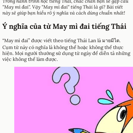
Trong hành trình học tiếng Thái, chắc chắn bạn sẽ gặp câu
"May mì đai". Vậy "May mì đai" tiếng Thái là gì? Bài viết
này sẽ giúp bạn hiểu rõ ý nghĩa và cách dùng chuẩn nhất!
Ý nghĩa của từ May mì đai tiếng Thái
“May mì đai” được viết theo tiếng Thái Lan là มายมิได.
Cụm từ này có nghĩa là không thể hoặc không thể thực
hiện. Mọi người thường sử dụng từ ngày để diễn tả những
việc không thể làm được.