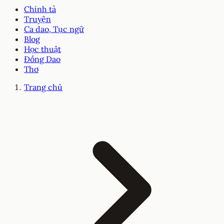
Chính tả
Truyện
Ca dao, Tục ngữ
Blog
Học thuật
Đồng Dao
Thơ
Trang chủ