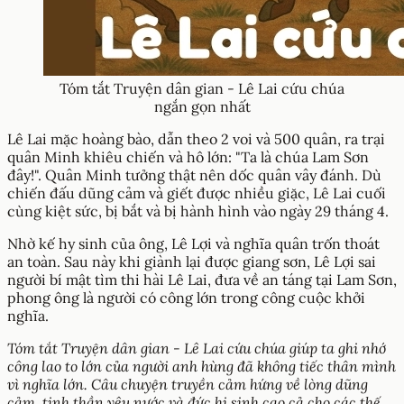
Tóm tắt Truyện dân gian - Lê Lai cứu chúa
ngắn gọn nhất
Lê Lai mặc hoàng bào, dẫn theo 2 voi và 500 quân, ra trại
quân Minh khiêu chiến và hô lớn: "Ta là chúa Lam Sơn
đây!". Quân Minh tưởng thật nên dốc quân vây đánh. Dù
chiến đấu dũng cảm và giết được nhiều giặc, Lê Lai cuối
cùng kiệt sức, bị bắt và bị hành hình vào ngày 29 tháng 4.
Nhờ kế hy sinh của ông, Lê Lợi và nghĩa quân trốn thoát
an toàn. Sau này khi giành lại được giang sơn, Lê Lợi sai
người bí mật tìm thi hài Lê Lai, đưa về an táng tại Lam Sơn,
phong ông là người có công lớn trong công cuộc khởi
nghĩa.
Tóm tắt Truyện dân gian - Lê Lai cứu chúa giúp ta ghi nhớ
công lao to lớn của người anh hùng đã không tiếc thân mình
vì nghĩa lớn. Câu chuyện truyền cảm hứng về lòng dũng
cảm, tinh thần yêu nước và đức hi sinh cao cả cho các thế