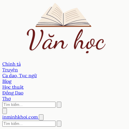
Chính tả
Truyện
Ca dao, Tục ngữ
Blog
Học thuật
Đồng Dao
Thơ
inminhkhoi.com