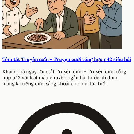
Tóm tắt Truyện cười - Truyện cười tổng hợp p42 siêu hài
Khám phá ngay Tóm tắt Truyện cười - Truyện cười tổng
hợp p42 với loạt mẩu chuyện ngắn hài hước, dí dỏm,
mang lại tiếng cười sảng khoái cho mọi lứa tuổi.