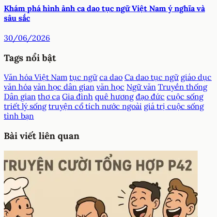
Khám phá hình ảnh ca dao tục ngữ Việt Nam ý nghĩa và
sâu sắc
30/06/2026
Tags nổi bật
Văn hóa Việt Nam
tục ngữ
ca dao
Ca dao tục ngữ
giáo dục
văn hóa
văn học dân gian
văn học
Ngữ văn
Truyền thống
Dân gian
thơ ca
Gia đình
quê hương
đạo đức
cuộc sống
triết lý sống
truyện cổ tích nước ngoài
giá trị cuộc sống
tình bạn
Bài viết liên quan