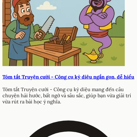
Tóm tắt Truyện cười - Công cụ kỳ diệu ngắn gọn, dễ hiểu
Tóm tắt Truyện cười - Công cụ kỳ diệu mang đến câu
chuyện hài hước, bất ngờ và sâu sắc, giúp bạn vừa giải trí
vừa rút ra bài học ý nghĩa.