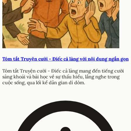
Tóm tắt Truyện cười - Điếc cả làng với nội dung ngắn gọn
Tóm tắt Truyện cười - Điếc cả làng mang đến tiếng cười
sảng khoái và bài học về sự thấu hiểu, lắng nghe trong
cuộc sống, qua lối kể dân gian dí dỏm.