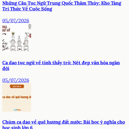
Những Câu Tục Ngữ Trung Quốc Thâm Thúy: Kho Tàng
Tri Thức Về Cuộc Sống
05/07/2026
Ca dao tục ngữ về tình thầy trò: Nét đẹp văn hóa ngàn
đời
05/07/2026
Chùm ca dao về quê hương đất nước: Bài học ý nghĩa cho
học sinh lớp 6