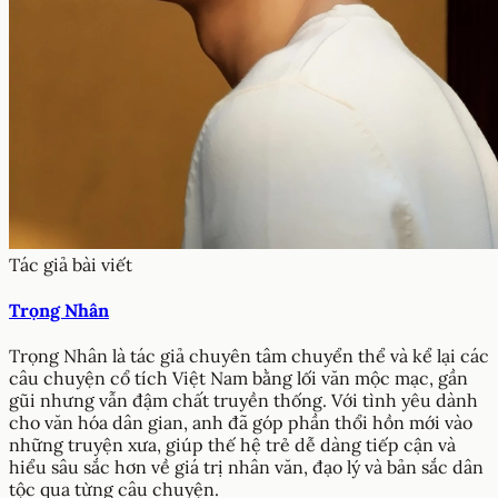
Tác giả bài viết
Trọng Nhân
Trọng Nhân là tác giả chuyên tâm chuyển thể và kể lại các
câu chuyện cổ tích Việt Nam bằng lối văn mộc mạc, gần
gũi nhưng vẫn đậm chất truyền thống. Với tình yêu dành
cho văn hóa dân gian, anh đã góp phần thổi hồn mới vào
những truyện xưa, giúp thế hệ trẻ dễ dàng tiếp cận và
hiểu sâu sắc hơn về giá trị nhân văn, đạo lý và bản sắc dân
tộc qua từng câu chuyện.