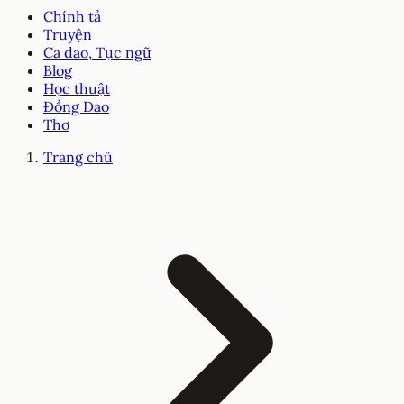
Chính tả
Truyện
Ca dao, Tục ngữ
Blog
Học thuật
Đồng Dao
Thơ
Trang chủ