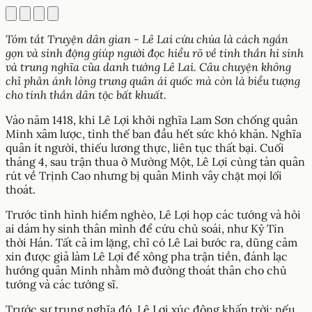
Tóm tắt Truyện dân gian - Lê Lai cứu chúa là cách ngắn
gọn và sinh động giúp người đọc hiểu rõ về tinh thần hi sinh
và trung nghĩa của danh tướng Lê Lai. Câu chuyện không
chỉ phản ánh lòng trung quân ái quốc mà còn là biểu tượng
cho tinh thần dân tộc bất khuất.
Vào năm 1418, khi Lê Lợi khởi nghĩa Lam Sơn chống quân
Minh xâm lược, tình thế ban đầu hết sức khó khăn. Nghĩa
quân ít người, thiếu lương thực, liên tục thất bại. Cuối
tháng 4, sau trận thua ở Mường Một, Lê Lợi cùng tàn quân
rút về Trịnh Cao nhưng bị quân Minh vây chặt mọi lối
thoát.
Trước tình hình hiểm nghèo, Lê Lợi họp các tướng và hỏi
ai dám hy sinh thân mình để cứu chủ soái, như Kỷ Tín
thời Hán. Tất cả im lặng, chỉ có Lê Lai bước ra, dũng cảm
xin được giả làm Lê Lợi để xông pha trận tiền, đánh lạc
hướng quân Minh nhằm mở đường thoát thân cho chủ
tướng và các tướng sĩ.
Trước sự trung nghĩa đó, Lê Lợi xúc động khấn trời: nếu