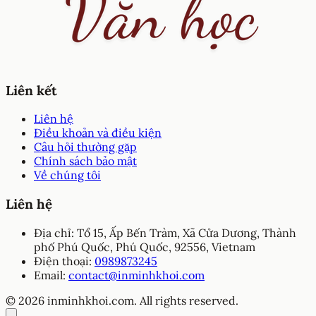
Liên kết
Liên hệ
Điều khoản và điều kiện
Câu hỏi thường gặp
Chính sách bảo mật
Về chúng tôi
Liên hệ
Địa chỉ:
Tổ 15, Ấp Bến Tràm, Xã Cửa Dương, Thành
phố Phú Quốc, Phú Quốc, 92556, Vietnam
Điện thoại:
0989873245
Email:
contact@inminhkhoi.com
© 2026 inminhkhoi.com. All rights reserved.