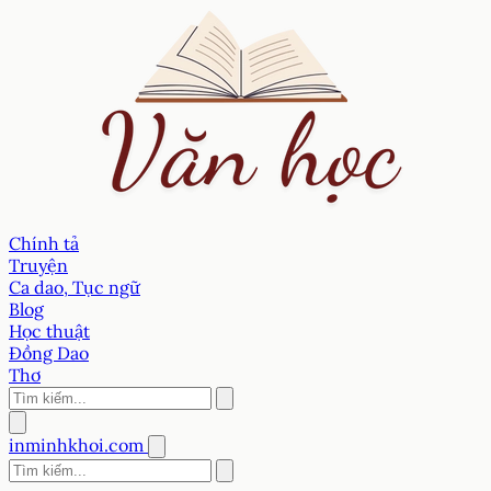
Chính tả
Truyện
Ca dao, Tục ngữ
Blog
Học thuật
Đồng Dao
Thơ
inminhkhoi.com