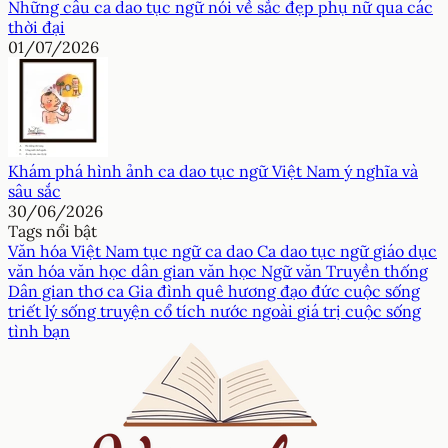
Những câu ca dao tục ngữ nói về sắc đẹp phụ nữ qua các
thời đại
01/07/2026
Khám phá hình ảnh ca dao tục ngữ Việt Nam ý nghĩa và
sâu sắc
30/06/2026
Tags nổi bật
Văn hóa Việt Nam
tục ngữ
ca dao
Ca dao tục ngữ
giáo dục
văn hóa
văn học dân gian
văn học
Ngữ văn
Truyền thống
Dân gian
thơ ca
Gia đình
quê hương
đạo đức
cuộc sống
triết lý sống
truyện cổ tích nước ngoài
giá trị cuộc sống
tình bạn