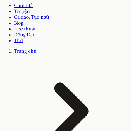
Chính tả
Truyện
Ca dao, Tục ngữ
Blog
Học thuật
Đồng Dao
Thơ
Trang chủ