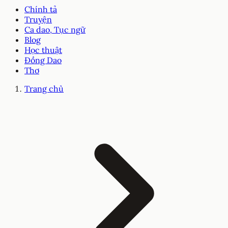
Chính tả
Truyện
Ca dao, Tục ngữ
Blog
Học thuật
Đồng Dao
Thơ
Trang chủ