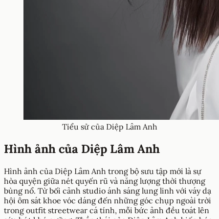
Tiểu sử của Diệp Lâm Anh
Hình ảnh của Diệp Lâm Anh
Hình ảnh của Diệp Lâm Anh trong bộ sưu tập mới là sự
hòa quyện giữa nét quyến rũ và năng lượng thời thượng
bùng nổ. Từ bối cảnh studio ánh sáng lung linh với váy dạ
hội ôm sát khoe vóc dáng đến những góc chụp ngoài trời
trong outfit streetwear cá tính, mỗi bức ảnh đều toát lên