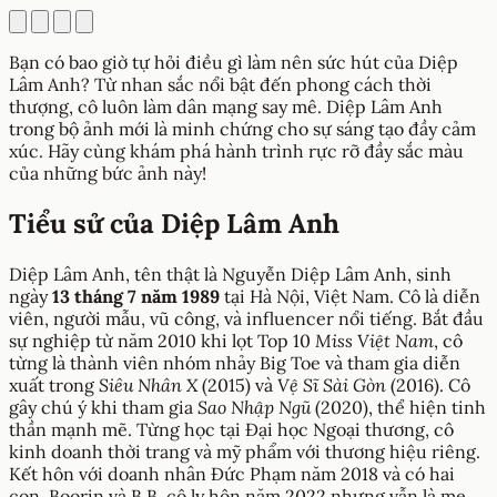
Bạn có bao giờ tự hỏi điều gì làm nên sức hút của Diệp
Lâm Anh? Từ nhan sắc nổi bật đến phong cách thời
thượng, cô luôn làm dân mạng say mê. Diệp Lâm Anh
trong bộ ảnh mới là minh chứng cho sự sáng tạo đầy cảm
xúc. Hãy cùng khám phá hành trình rực rỡ đầy sắc màu
của những bức ảnh này!
Tiểu sử của Diệp Lâm Anh
Diệp Lâm Anh, tên thật là Nguyễn Diệp Lâm Anh, sinh
ngày
13 tháng 7 năm 1989
tại Hà Nội, Việt Nam. Cô là diễn
viên, người mẫu, vũ công, và influencer nổi tiếng. Bắt đầu
sự nghiệp từ năm 2010 khi lọt Top 10
Miss Việt Nam
, cô
từng là thành viên nhóm nhảy Big Toe và tham gia diễn
xuất trong
Siêu Nhân X
(2015) và
Vệ Sĩ Sài Gòn
(2016). Cô
gây chú ý khi tham gia
Sao Nhập Ngũ
(2020), thể hiện tinh
thần mạnh mẽ. Từng học tại Đại học Ngoại thương, cô
kinh doanh thời trang và mỹ phẩm với thương hiệu riêng.
Kết hôn với doanh nhân Đức Phạm năm 2018 và có hai
con, Boorin và B.B, cô ly hôn năm 2022 nhưng vẫn là mẹ