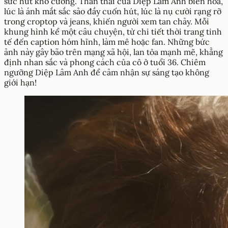
sức hút khó cưỡng. Thần thái của Diệp Lâm Anh biến hóa,
lúc là ánh mắt sắc sảo đầy cuốn hút, lúc là nụ cười rạng rỡ
trong croptop và jeans, khiến người xem tan chảy. Mỗi
khung hình kể một câu chuyện, từ chi tiết thời trang tinh
tế đến caption hóm hỉnh, làm mê hoặc fan. Những bức
ảnh này gây bão trên mạng xã hội, lan tỏa mạnh mẽ, khẳng
định nhan sắc và phong cách của cô ở tuổi 36. Chiêm
ngưỡng Diệp Lâm Anh để cảm nhận sự sáng tạo không
giới hạn!