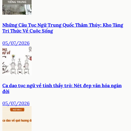
Những Câu Tục Ngữ Trung Quốc Thâm Thúy: Kho Tàng
Tri Thức Về Cuộc Sống
05/07/2026
Ca dao tục ngữ về tình thầy trò: Nét đẹp văn hóa ngàn
đời
05/07/2026