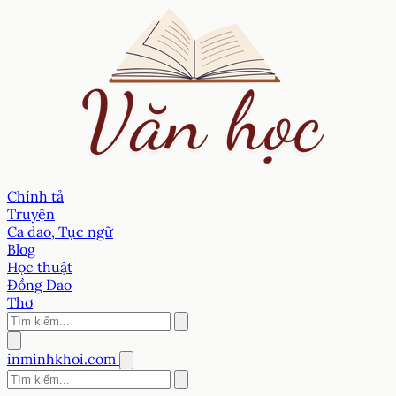
Chính tả
Truyện
Ca dao, Tục ngữ
Blog
Học thuật
Đồng Dao
Thơ
inminhkhoi.com