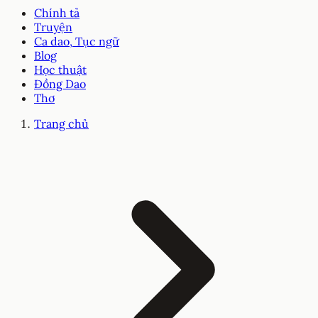
Chính tả
Truyện
Ca dao, Tục ngữ
Blog
Học thuật
Đồng Dao
Thơ
Trang chủ