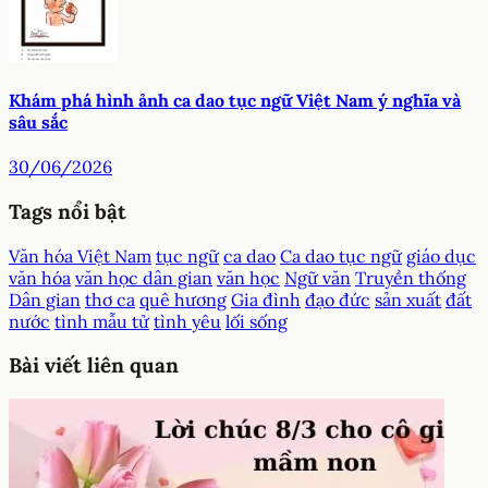
Khám phá hình ảnh ca dao tục ngữ Việt Nam ý nghĩa và
sâu sắc
30/06/2026
Tags nổi bật
Văn hóa Việt Nam
tục ngữ
ca dao
Ca dao tục ngữ
giáo dục
văn hóa
văn học dân gian
văn học
Ngữ văn
Truyền thống
Dân gian
thơ ca
quê hương
Gia đình
đạo đức
sản xuất
đất
nước
tình mẫu tử
tình yêu
lối sống
Bài viết liên quan