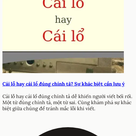
Cái lỗ hay cái lổ đúng chính tả? Sự khác biệt cần lưu ý
Cái lỗ hay cái lổ đúng chính tả dễ khiến người viết bối rối.
Một từ đúng chính tả, một từ sai. Cùng khám phá sự khác
biệt giữa chúng để tránh mắc lỗi khi viết.