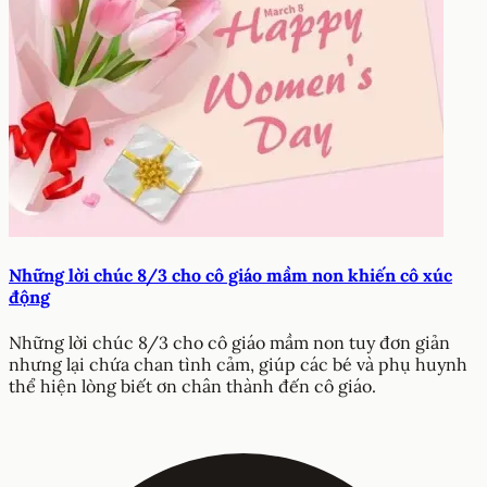
Những lời chúc 8/3 cho cô giáo mầm non khiến cô xúc
động
Những lời chúc 8/3 cho cô giáo mầm non tuy đơn giản
nhưng lại chứa chan tình cảm, giúp các bé và phụ huynh
thể hiện lòng biết ơn chân thành đến cô giáo.