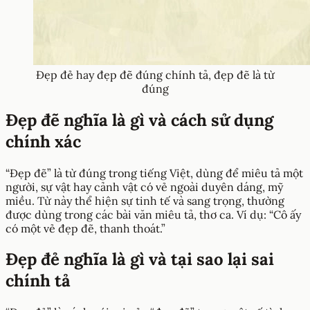
Đẹp đẻ hay đẹp đẽ đúng chính tả, đẹp đẽ là từ
đúng
Đẹp đẽ nghĩa là gì và cách sử dụng
chính xác
“Đẹp đẽ” là từ đúng trong tiếng Việt, dùng để miêu tả một
người, sự vật hay cảnh vật có vẻ ngoài duyên dáng, mỹ
miều. Từ này thể hiện sự tinh tế và sang trọng, thường
được dùng trong các bài văn miêu tả, thơ ca. Ví dụ: “Cô ấy
có một vẻ đẹp đẽ, thanh thoát.”
Đẹp đẻ nghĩa là gì và tại sao lại sai
chính tả