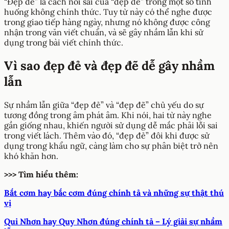
“Đẹp đẻ” là cách nói sai của “đẹp đẽ” trong một số tình
huống không chính thức. Tuy từ này có thể nghe được
trong giao tiếp hàng ngày, nhưng nó không được công
nhận trong văn viết chuẩn, và sẽ gây nhầm lẫn khi sử
dụng trong bài viết chính thức.
Vì sao đẹp đẻ và đẹp đẽ dễ gây nhầm
lẫn
Sự nhầm lẫn giữa “đẹp đẻ” và “đẹp đẽ” chủ yếu do sự
tương đồng trong âm phát âm. Khi nói, hai từ này nghe
gần giống nhau, khiến người sử dụng dễ mắc phải lỗi sai
trong viết lách. Thêm vào đó, “đẹp đẻ” đôi khi được sử
dụng trong khẩu ngữ, càng làm cho sự phân biệt trở nên
khó khăn hơn.
>>> Tìm hiểu thêm:
Bắt cơm hay bắc cơm đúng chính tả và những sự thật thú
vị
Qui Nhơn hay Quy Nhơn đúng chính tả – Lý giải sự nhầm