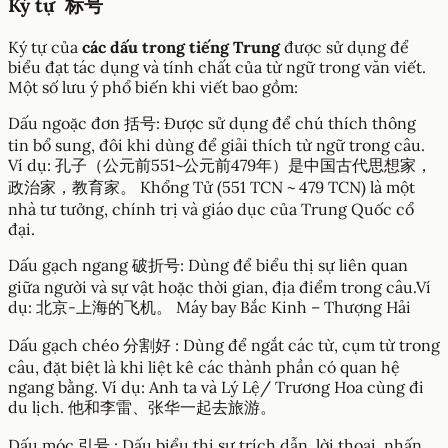
Ký tự 标号
Ký tự của
các dấu trong tiếng Trung
được sử dụng để
biểu đạt tác dụng và tính chất của từ ngữ trong văn viết.
Một số lưu ý phổ biến khi viết bao gồm:
Dấu ngoặc đơn 括号: Được sử dụng để chú thích thông
tin bổ sung, đôi khi dùng để giải thích từ ngữ trong câu.
Ví dụ: 孔子（公元前551~公元前479年）是中国古代思想家，
政治家，教育家。 Khổng Tử (551 TCN ~ 479 TCN) là một
nhà tư tưởng, chính trị và giáo dục của Trung Quốc cổ
đại.
Dấu gạch ngang 破折号: Dùng để biểu thị sự liên quan
giữa người và sự vật hoặc thời gian, địa điểm trong câu.Ví
dụ: 北京-上海的飞机。 Máy bay Bắc Kinh – Thượng Hải
Dấu gạch chéo 分割好 : Dùng để ngắt các từ, cụm từ trong
câu, đặt biệt là khi liệt kê các thành phần có quan hệ
ngang bằng. Ví dụ: Anh ta và Lý Lệ/ Trương Hoa cùng đi
du lịch. 他和李雷、张华一起去旅游。
Dấu móc 引号 : Dấu biểu thị sự trích dẫn, lời thoại, nhấn