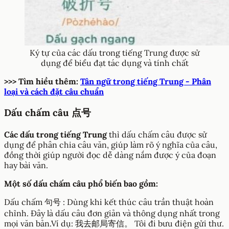
Ký tự của các dấu trong tiếng Trung được sử
dụng để biểu đạt tác dụng và tính chất
>>> Tìm hiều thêm:
Tân ngữ trong tiếng Trung - Phân
loại và cách đặt câu chuẩn
Dấu chấm câu 点号
Các dấu trong tiếng Trung
thì dấu chấm câu được sử
dụng để phân chia câu văn, giúp làm rõ ý nghĩa của câu,
đồng thời giúp người đọc dễ dàng nắm được ý của đoạn
hay bài văn.
Một số dấu chấm câu phổ biến bao gồm:
Dấu chấm 句号 : Dùng khi kết thúc câu trần thuật hoàn
chỉnh. Đây là dấu câu đơn giản và thông dụng nhất trong
mọi văn bản.Ví dụ: 我去邮局寄信。 Tôi đi bưu điện gửi thư.