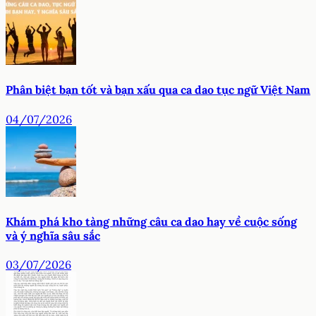
Phân biệt bạn tốt và bạn xấu qua ca dao tục ngữ Việt Nam
04/07/2026
Khám phá kho tàng những câu ca dao hay về cuộc sống
và ý nghĩa sâu sắc
03/07/2026