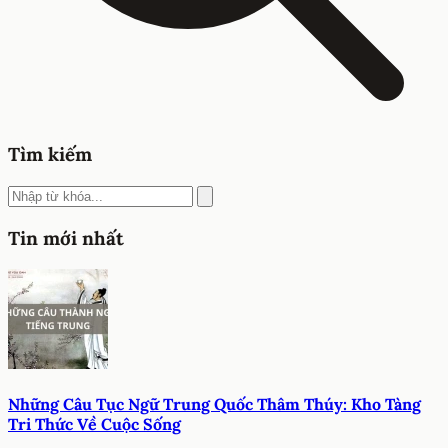
Tìm kiếm
Tin mới nhất
Những Câu Tục Ngữ Trung Quốc Thâm Thúy: Kho Tàng
Tri Thức Về Cuộc Sống