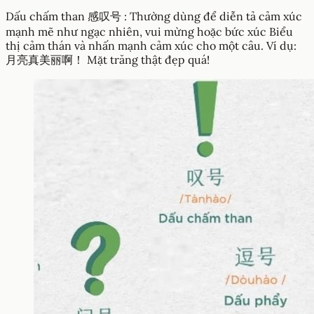
Dấu chấm than 感叹号 : Thường dùng để diễn tả cảm xúc
mạnh mẽ như ngạc nhiên, vui mừng hoặc bức xúc Biểu
thị cảm thán và nhấn mạnh cảm xúc cho một câu. Ví dụ:
月亮真美丽啊！ Mặt trăng thật đẹp quá!