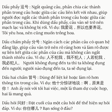
Dấu phẩy 逗号 : Ngắt quãng câu, phân chia các thành
phần trong câu hoặc giữa các câu liên kết với nhau, giúp
người đọc ngắt các thành phần trong câu hoặc giữa các
phần trong câu. Khi dùng dấu phẩy, câu văn sẽ trở nên
mạch lạc và không bị rối. Ví dụ: 我爱花，所以也要养花。
Tôi yêu hoa, nên cũng muốn trồng hoa.
Dấu chấm phẩy 分号 : Ngăn cách các phân câu có quan hệ
đẳng lập, giúp câu văn trở nên rõ ràng hơn và làm rõ được
sự liên kết giữa các phần của câu mà không cần ngắt
thành nhiều câu. Ví dụ: 人不犯我，我不犯人；人若犯我，
我必犯人。 Người không đụng đến ta thì ta không đụng
đến người; người nào đụng đến ta, ta sẽ đụng lại.
Dấu hai chấm 冒号 : Dùng để liệt kê hoặc làm rõ hơn
thông tin trong câu. Ví dụ: 他十分惊讶地说：啊，原来是
你！ Anh ấy nói với tôi hai việc, một là tham dự cuộc họp,
hai là mang quà.
Dấu hỏi 问好 : Đặt cuối của một câu hỏi để thể hiện sự hỏi
đáp. Ví dụ: 你住哪儿？Bạn sống ở đâu?