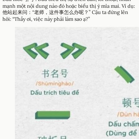
mạnh một nội dung nào đó hoặc biểu thị ý mỉa mai. Ví dụ:
他站起来问：“老师，这件事怎么办呢？” Cậu ta đứng lên
hỏi: “Thầy ơi, việc này phải làm sao ạ?”