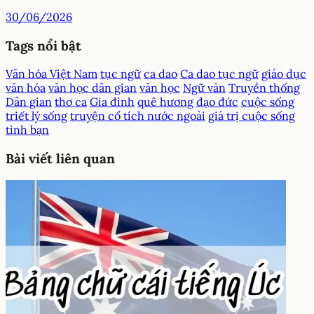
30/06/2026
Tags nổi bật
Văn hóa Việt Nam
tục ngữ
ca dao
Ca dao tục ngữ
giáo dục
văn hóa
văn học dân gian
văn học
Ngữ văn
Truyền thống
Dân gian
thơ ca
Gia đình
quê hương
đạo đức
cuộc sống
triết lý sống
truyện cổ tích nước ngoài
giá trị cuộc sống
tình bạn
Bài viết liên quan