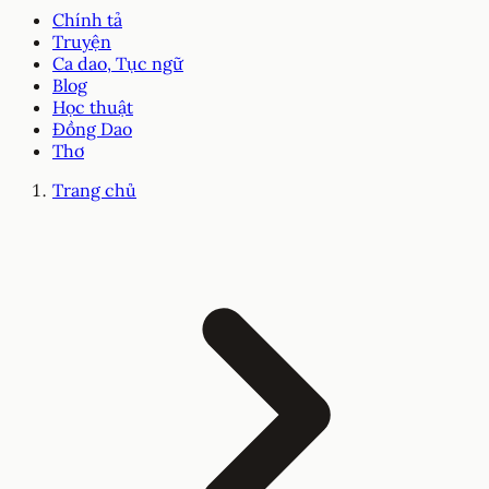
Chính tả
Truyện
Ca dao, Tục ngữ
Blog
Học thuật
Đồng Dao
Thơ
Trang chủ