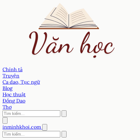
Chính tả
Truyện
Ca dao, Tục ngữ
Blog
Học thuật
Đồng Dao
Thơ
inminhkhoi.com