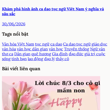
Khám phá hình ảnh ca dao tục ngữ Việt Nam ý nghĩa và
sâu sắc
30/06/2026
Tags nổi bật
Văn hóa Việt Nam
tục ngữ
ca dao
Ca dao tục ngữ
giáo dục
văn hóa
văn học dân gian
văn học
Truyền thống
Ngữ văn
thơ ca
Dân gian
quê hương
Gia đình
đạo đức
giá trị cuộc
sống
tình bạn
lao động
đạo lý
thầy cô
Bài viết liên quan