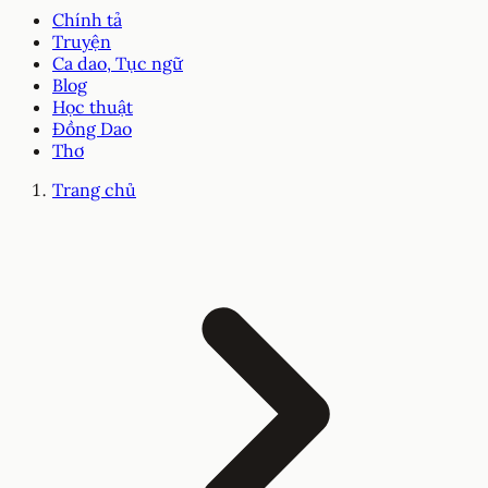
Chính tả
Truyện
Ca dao, Tục ngữ
Blog
Học thuật
Đồng Dao
Thơ
Trang chủ