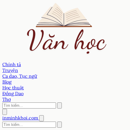
Chính tả
Truyện
Ca dao, Tục ngữ
Blog
Học thuật
Đồng Dao
Thơ
inminhkhoi.com