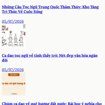
Những Câu Tục Ngữ Trung Quốc Thâm Thúy: Kho Tàng
Tri Thức Về Cuộc Sống
05/07/2026
Ca dao tục ngữ về tình thầy trò: Nét đẹp văn hóa ngàn
đời
05/07/2026
Chùm ca dao về quê hương đất nước: Bài học ý nghĩa cho